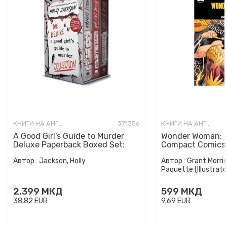
КНИГИ НА АНГЛИСКИ ЈАЗИК
371356
КНИГИ НА АНГЛИСКИ ЈАЗИК
A Good Girl's Guide to Murder
Wonder Woman: E
Deluxe Paperback Boxed Set:
Compact Comics 
Special Deluxe Edition...
Автор :
Jackson, Holly
Автор :
Grant Morris
Paquette (Illustrato
2.399
МКД
599
МКД
38,82
EUR
9,69
EUR