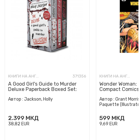
КНИГИ НА АНГЛИСКИ ЈАЗИК
371356
КНИГИ НА АНГЛИСКИ ЈАЗИК
A Good Girl's Guide to Murder
Wonder Woman: E
Deluxe Paperback Boxed Set:
Compact Comics 
Special Deluxe Edition...
Автор :
Jackson, Holly
Автор :
Grant Morris
Paquette (Illustrato
2.399
МКД
599
МКД
38,82
EUR
9,69
EUR