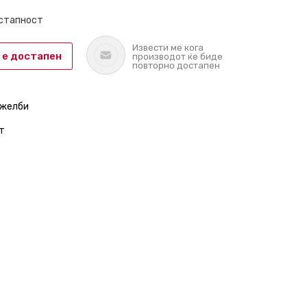
остапност
Извести ме кога
 е достапен
производот ќе биде
повторно достапен
 желби
т