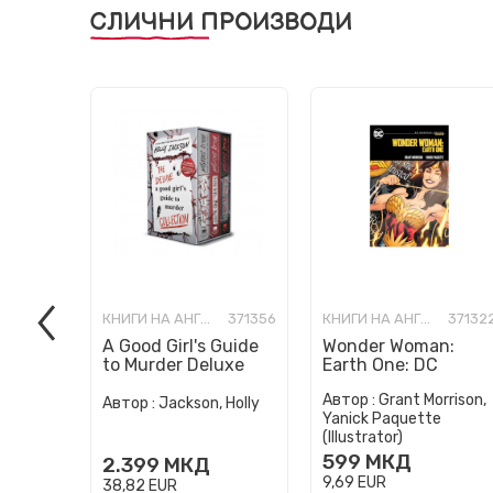
СЛИЧНИ ПРОИЗВОДИ
КНИГИ НА АНГЛИСКИ ЈАЗИК
371356
КНИГИ НА АНГЛИСКИ ЈАЗИК
37132
A Good Girl's Guide
Wonder Woman:
to Murder Deluxe
Earth One: DC
Paperback Boxed
Compact Comics
Автор :
Grant Morrison,
Set: Special Deluxe
Edition
Автор :
Jackson, Holly
Yanick Paquette
Edition...
(Illustrator)
599
МКД
2.399
МКД
9,69
EUR
38,82
EUR