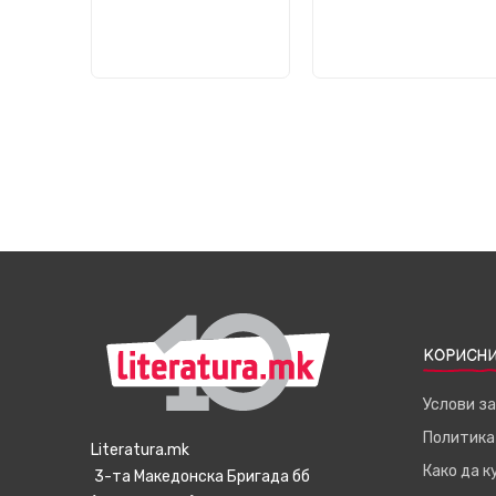
КОРИСНИ
Услови з
Политика
Literatura.mk
Како да 
3-та Македонска Бригада бб