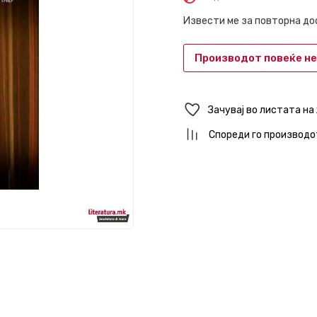
Извести ме за повторна д
Производот повеќе не
Зачувај во листата на
Спореди го производо