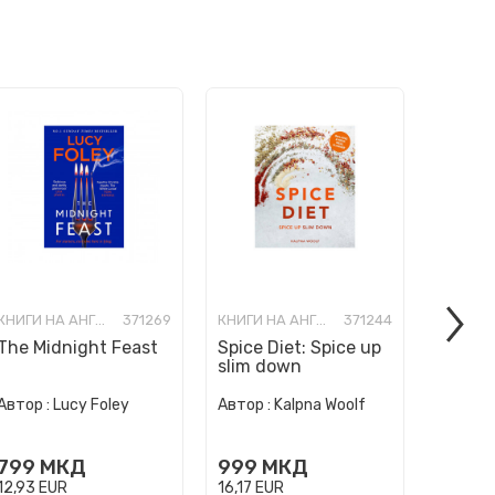
КНИГИ НА АНГЛИСКИ ЈАЗИК
371269
КНИГИ НА АНГЛИСКИ ЈАЗИК
371244
The Midnight Feast
Spice Diet: Spice up
How to
slim down
Human 
Автор :
Автор :
Lucy Foley
Автор :
Kalpna Woolf
Wurzba
999
799
МКД
999
МКД
16,17
E
12,93
EUR
16,17
EUR