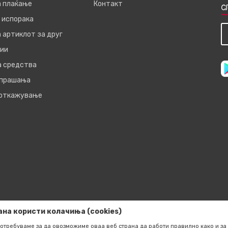
а плаќање
Контакт
С
 испорака
 артиклот за друг
ии
а средства
 прашања
 откажување
ана користи колачиња (cookies)
отребуваме за да овозможиме оваа веб страна да работи правилно како и за 