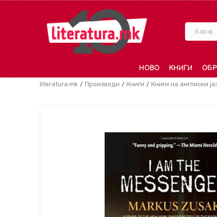
Барај
НОВО
КНИГИ
ОБР
literatura.mk
Производи
Книги
Книги на англиски ја