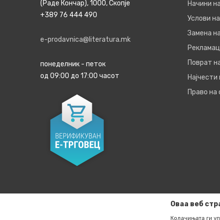
(Раде Кончар), 1000, Скопје
Начини н
+389 76 444 490
Услови на
Замена на
e-prodavnica@literatura.mk
Рекламац
Поврат н
понеделник - петок
од 09:00 до 17:00 часот
Најчести
Право на
Оваа веб стр
Колачињата ги уп