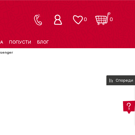
0
0
РА
ПОПУСТИ
БЛОГ
ssenger
Спореди