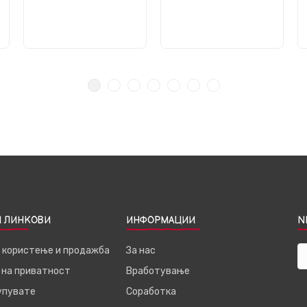
 ЛИНКОВИ
ИНФОРМАЦИИ
N
а користење и продажба
За нас
 на приватност
Вработување
купувате
Соработка