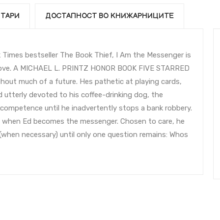
ТАРИ
ДОСТАПНОСТ ВО КНИЖАРНИЦИТЕ
 Times bestseller The Book Thief, I Am the Messenger is
 and love. A MICHAEL L. PRINTZ HONOR BOOK FIVE STARRED
out much of a future. Hes pathetic at playing cards,
nd utterly devoted to his coffee-drinking dog, the
incompetence until he inadvertently stops a bank robbery.
ats when Ed becomes the messenger. Chosen to care, he
(when necessary) until only one question remains: Whos