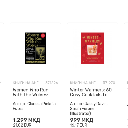
2
КНИГИ НА АНГЛИСКИ ЈАЗИК
371296
КНИГИ НА АНГЛИСКИ ЈАЗИК
371270
Women Who Run
Winter Warmers: 60
With the Wolves:
Cosy Cocktails for
Myths and Stories of
Autumn and Winter
Автор :
Clarissa Pinkola
Автор :
Jassy Davis,
the Wild Woman
Estes
Sarah Ferone
Archetype
(Illustrator)
1.299
МКД
999
МКД
21,02
EUR
16,17
EUR