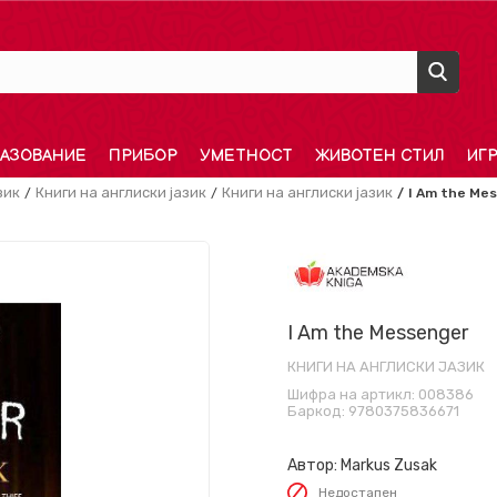
АЗОВАНИЕ
ПРИБОР
УМЕТНОСТ
ЖИВОТЕН СТИЛ
ИГ
зик
Книги на англиски јазик
Книги на англиски јазик
I Am the Me
I Am the Messenger
КНИГИ НА АНГЛИСКИ ЈАЗИК
Шифра на артикл:
008386
Баркод:
9780375836671
Автор:
Markus Zusak
Недостапен