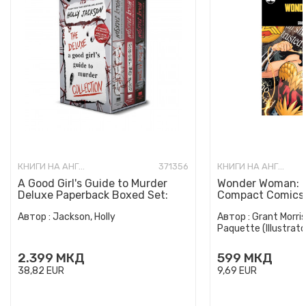
КНИГИ НА АНГЛИСКИ ЈАЗИК
371356
КНИГИ НА АНГЛИСКИ ЈАЗИК
A Good Girl's Guide to Murder
Wonder Woman: E
Deluxe Paperback Boxed Set:
Compact Comics 
Special Deluxe Edition...
Автор :
Jackson, Holly
Автор :
Grant Morris
Paquette (Illustrato
2.399
МКД
599
МКД
38,82
EUR
9,69
EUR