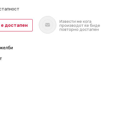
остапност
Извести ме кога
 е достапен
производот ќе биде
повторно достапен
 желби
т