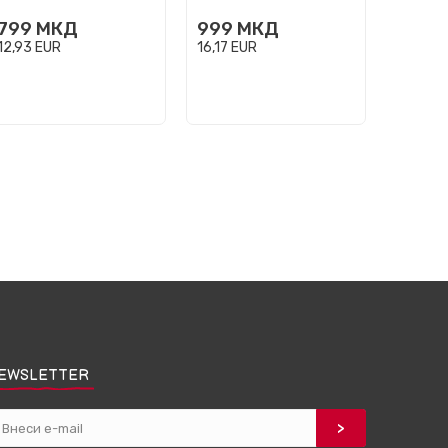
999
799
МКД
999
МКД
16,17
E
12,93
EUR
16,17
EUR
EWSLETTER