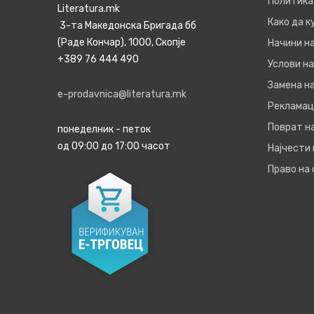
Политика
Literatura.mk
Како да 
3-та Македонска Бригада бб
(Раде Кончар), 1000, Скопје
Начини н
+389 76 444 490
Услови на
Замена на
e-prodavnica@literatura.mk
Рекламац
Поврат н
понеделник - петок
од 09:00 до 17:00 часот
Најчести
Право на