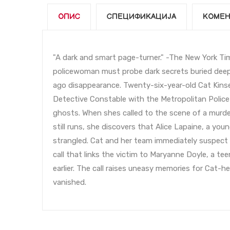
ОПИС
СПЕЦИФИКАЦИЈА
КОМЕН
"A dark and smart page-turner." -The New York Ti
policewoman must probe dark secrets buried deep 
ago disappearance. Twenty-six-year-old Cat Kins
Detective Constable with the Metropolitan Police
ghosts. When shes called to the scene of a murder
still runs, she discovers that Alice Lapaine, a 
strangled. Cat and her team immediately suspect 
call that links the victim to Maryanne Doyle, a te
earlier. The call raises uneasy memories for Cat-h
vanished.