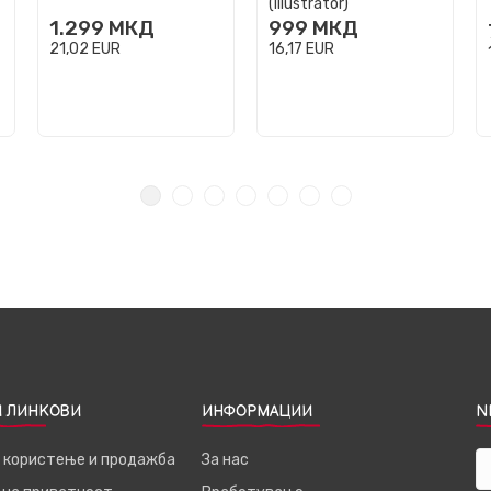
(Illustrator)
1.299
МКД
999
МКД
21,02
EUR
16,17
EUR
 ЛИНКОВИ
ИНФОРМАЦИИ
N
а користење и продажба
За нас