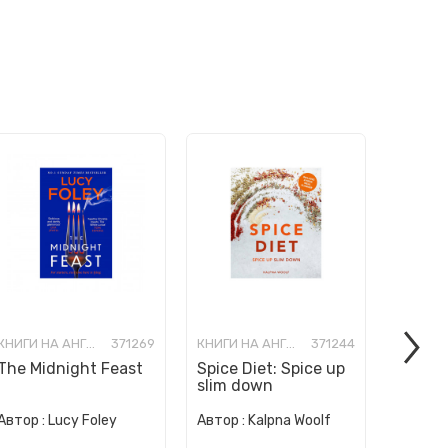
КНИГИ НА АНГЛИСКИ ЈАЗИК
371269
КНИГИ НА АНГЛИСКИ ЈАЗИК
371244
The Midnight Feast
Spice Diet: Spice up
How to
slim down
Human 
Автор :
Автор :
Lucy Foley
Автор :
Kalpna Woolf
Wurzba