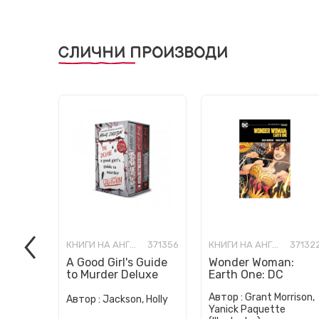
СЛИЧНИ ПРОИЗВОДИ
КНИГИ НА АНГЛИСКИ ЈАЗИК
371356
КНИГИ НА АНГЛИСКИ ЈАЗИК
37132
A Good Girl's Guide
Wonder Woman:
to Murder Deluxe
Earth One: DC
Paperback Boxed
Compact Comics
Автор :
Grant Morrison,
Set: Special Deluxe
Edition
Автор :
Jackson, Holly
Yanick Paquette
Edition...