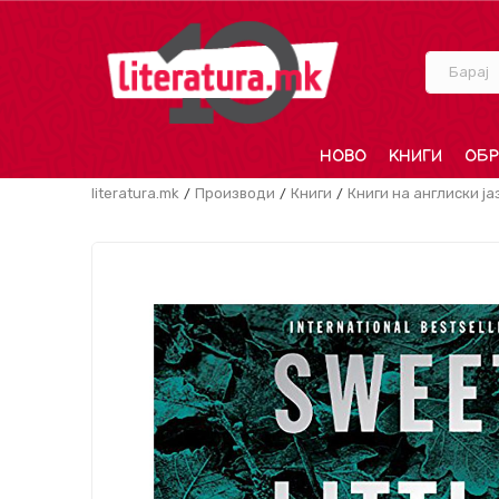
Барај
НОВО
КНИГИ
ОБР
literatura.mk
Производи
Книги
Книги на англиски ја