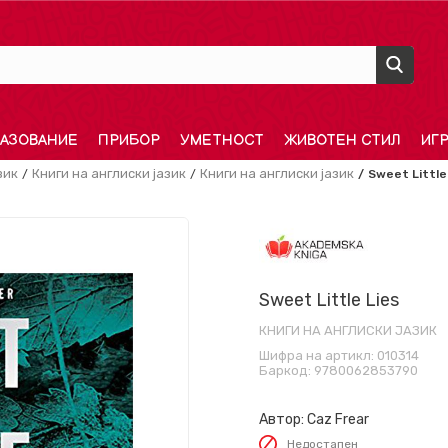
АЗОВАНИЕ
ПРИБОР
УМЕТНОСТ
ЖИВОТЕН СТИЛ
ИГ
зик
Книги на англиски јазик
Книги на англиски јазик
Sweet Little
Sweet Little Lies
КНИГИ НА АНГЛИСКИ ЈАЗИК
Шифра на артикл:
010314
Баркод:
9780062853790
Автор:
Caz Frear
Недостапен