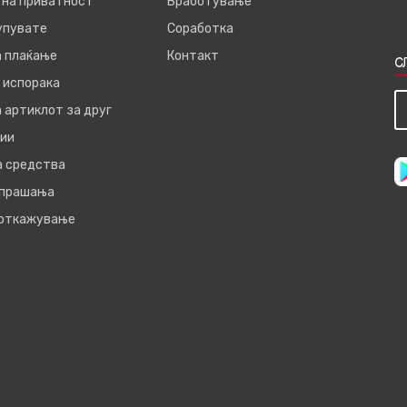
 на приватност
Вработување
купувате
Соработка
а плаќање
Контакт
С
 испорака
 артиклот за друг
ии
а средства
 прашања
 откажување