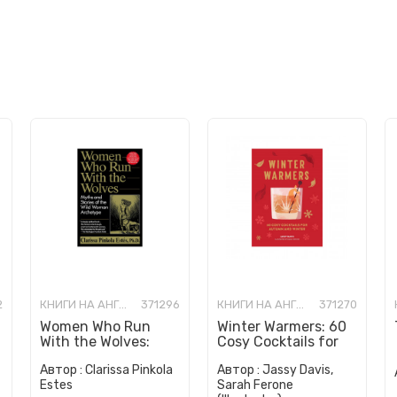
2
КНИГИ НА АНГЛИСКИ ЈАЗИК
371296
КНИГИ НА АНГЛИСКИ ЈАЗИК
371270
Women Who Run
Winter Warmers: 60
With the Wolves:
Cosy Cocktails for
Myths and Stories of
Autumn and Winter
Автор :
Clarissa Pinkola
Автор :
Jassy Davis,
the Wild Woman
Estes
Sarah Ferone
Archetype