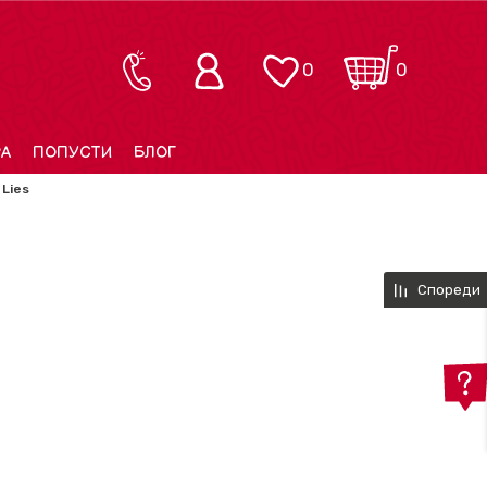
0
0
РА
ПОПУСТИ
БЛОГ
 Lies
Спореди