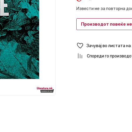
Извести ме за повторна д
Производот повеќе не
Зачувај во листата на
Спореди го производо