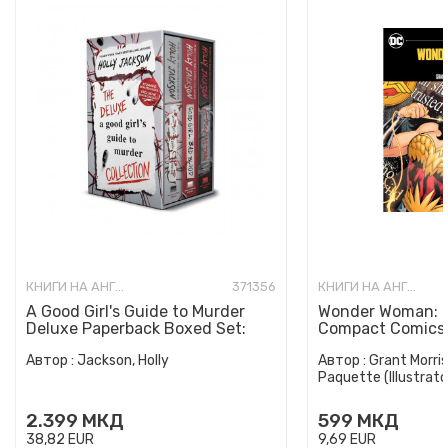
КНИГИ НА АНГЛИСКИ ЈАЗИК
371356
КНИГИ НА АНГЛИСКИ ЈАЗИК
A Good Girl's Guide to Murder
Wonder Woman: E
Deluxe Paperback Boxed Set:
Compact Comics 
Special Deluxe Edition...
Автор :
Jackson, Holly
Автор :
Grant Morris
Paquette (Illustrato
2.399
МКД
599
МКД
38,82
EUR
9,69
EUR