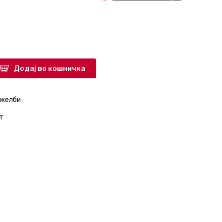
Додај во кошничка
 желби
т