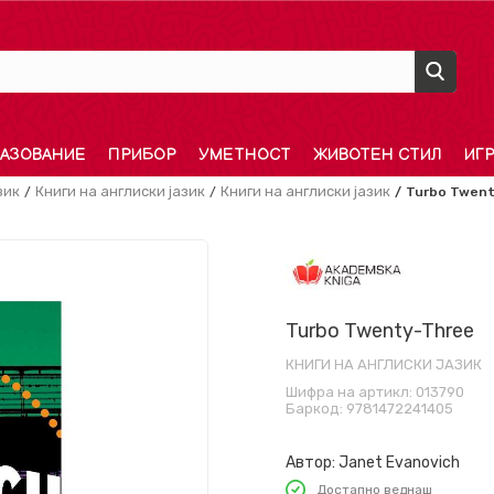
АЗОВАНИЕ
ПРИБОР
УМЕТНОСТ
ЖИВОТЕН СТИЛ
ИГ
зик
Книги на англиски јазик
Книги на англиски јазик
Turbo Twen
Turbo Twenty-Three
КНИГИ НА АНГЛИСКИ ЈАЗИК
Шифра на артикл:
013790
Баркод:
9781472241405
Автор:
Janet Evanovich
Достапно веднаш