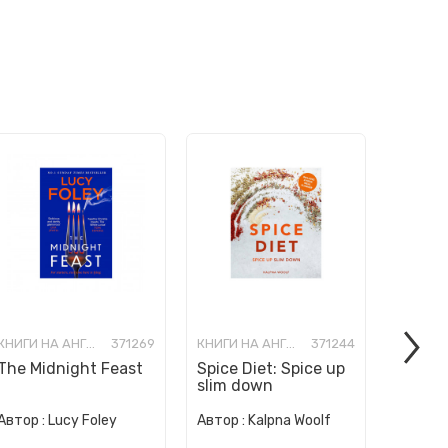
КНИГИ НА АНГЛИСКИ ЈАЗИК
371269
КНИГИ НА АНГЛИСКИ ЈАЗИК
371244
The Midnight Feast
Spice Diet: Spice up
How to
slim down
Human 
Автор :
Автор :
Lucy Foley
Автор :
Kalpna Woolf
Wurzba