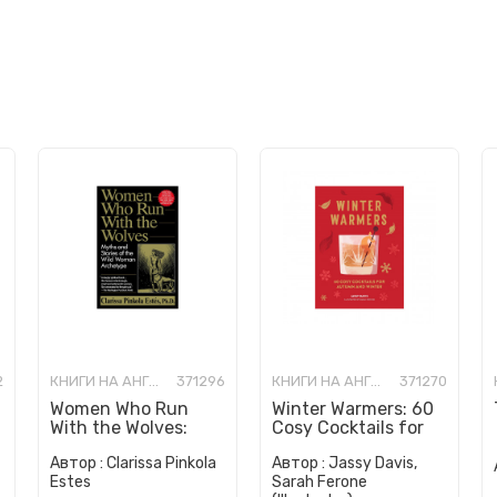
2
КНИГИ НА АНГЛИСКИ ЈАЗИК
371296
КНИГИ НА АНГЛИСКИ ЈАЗИК
371270
Women Who Run
Winter Warmers: 60
With the Wolves:
Cosy Cocktails for
Myths and Stories of
Autumn and Winter
Автор :
Clarissa Pinkola
Автор :
Jassy Davis,
the Wild Woman
Estes
Sarah Ferone
Archetype