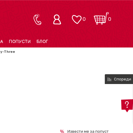
0
0
РА
ПОПУСТИ
БЛОГ
ty-Three
Спореди
Извести ме за попуст