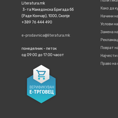
Политика
Literatura.mk
Како да 
3-та Македонска Бригада бб
(Раде Кончар), 1000, Скопје
Начини н
+389 76 444 490
Услови на
Замена на
e-prodavnica@literatura.mk
Рекламац
Поврат н
понеделник - петок
од 09:00 до 17:00 часот
Најчести
Право на