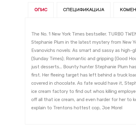
ОПИС
СПЕЦИФИКАЦИЈА
КОМЕН
The No. 1 New York Times bestseller. TURBO TW
Stephanie Plum in the latest mystery from New Yo
Evanovichs novels: As smart and sassy as high-gl
(Sunday Times); Romantic and gripping (Good Hous
just desserts... Bounty hunter Stephanie Plum has 
first. Her fleeing target has left behind a truck l
covered in chocolate. As fate would have it, Ste
ice cream factory to find out whos killing employ
off all that ice cream, and even harder for her to 
explain to Trentons hottest cop, Joe Morel