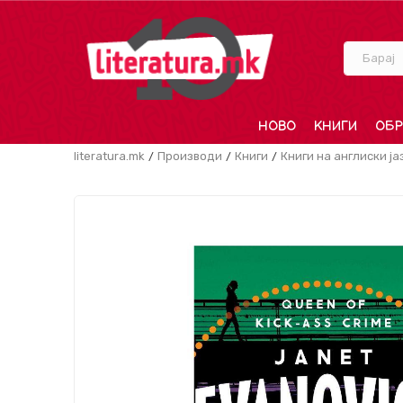
Барај
НОВО
КНИГИ
ОБР
literatura.mk
Производи
Книги
Книги на англиски ја