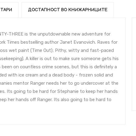
ТАРИ
ДОСТАПНОСТ ВО КНИЖАРНИЦИТЕ
ENTY-THREE is the unputdownable new adventure for
rk Times bestselling author Janet Evanovich. Raves for
oss wet paint (Time Out); Pithy, witty and fast-paced
ekeeping). A killer is out to make sure someone gets his
been on countless crime scenes, but this is definitely a
oaded with ice cream and a dead body - frozen solid and
phanies mentor Ranger needs her to go undercover at the
ees. Its going to be hard for Stephanie to keep her hands
keep her hands off Ranger. Its also going to be hard to