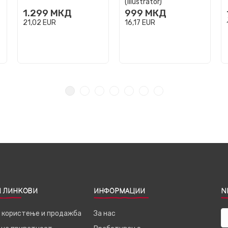
(Illustrator)
1.299
МКД
999
МКД
21,02
EUR
16,17
EUR
 ЛИНКОВИ
ИНФОРМАЦИИ
N
а користење и продажба
За нас