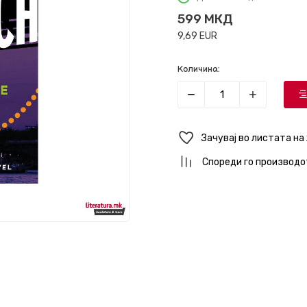
599
МКД
9,69
EUR
Количина:
Зачувај во листата на
Спореди го производо