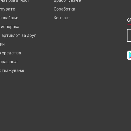
 на приватност
Вработување
купувате
Соработка
а плаќање
Контакт
С
 испорака
 артиклот за друг
ии
а средства
 прашања
 откажување