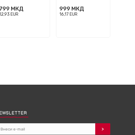
999
799
МКД
999
МКД
16,17
E
12,93
EUR
16,17
EUR
EWSLETTER