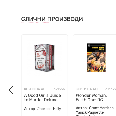
СЛИЧНИ ПРОИЗВОДИ
КНИГИ НА АНГЛИСКИ ЈАЗИК
371356
КНИГИ НА АНГЛИСКИ ЈАЗИК
37132
A Good Girl's Guide
Wonder Woman:
to Murder Deluxe
Earth One: DC
Paperback Boxed
Compact Comics
Автор :
Grant Morrison,
Set: Special Deluxe
Edition
Автор :
Jackson, Holly
Yanick Paquette
Edition...