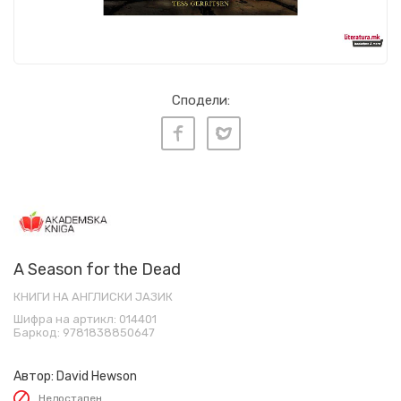
Сподели:
A Season for the Dead
КНИГИ НА АНГЛИСКИ ЈАЗИК
Шифра на артикл:
014401
Баркод:
9781838850647
Автор:
David Hewson
Недостапен