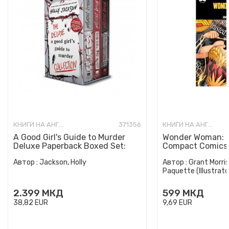
КНИГИ НА АНГЛИСКИ ЈАЗИК
371356
КНИГИ НА АНГЛИСКИ ЈАЗИК
A Good Girl's Guide to Murder
Wonder Woman: E
Deluxe Paperback Boxed Set:
Compact Comics 
Special Deluxe Edition...
Автор :
Jackson, Holly
Автор :
Grant Morris
Paquette (Illustrato
2.399
МКД
599
МКД
38,82
EUR
9,69
EUR