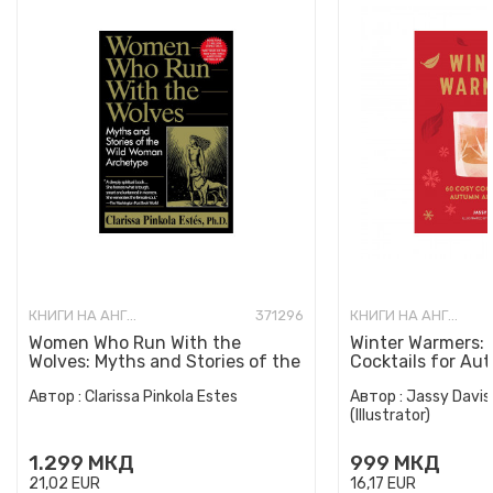
КНИГИ НА АНГЛИСКИ ЈАЗИК
371296
КНИГИ НА АНГЛИСКИ ЈАЗИК
Women Who Run With the
Winter Warmers:
Wolves: Myths and Stories of the
Cocktails for Au
Wild Woman Archetype
Автор :
Clarissa Pinkola Estes
Автор :
Jassy Davis
(Illustrator)
1.299
МКД
999
МКД
21,02
EUR
16,17
EUR