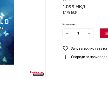
1.099
МКД
17,78
EUR
Количина:
Зачувај во листата на
Спореди го производо