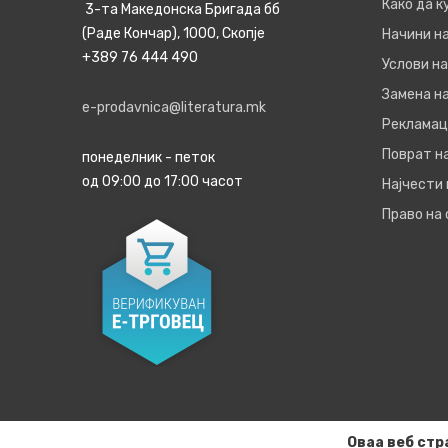
Како да 
3-та Македонска Бригада бб
(Раде Кончар), 1000, Скопје
Начини н
+389 76 444 490
Услови на
Замена на
e-prodavnica@literatura.mk
Рекламац
Поврат н
понеделник - петок
од 09:00 до 17:00 часот
Најчести
Право на
Оваа веб стр