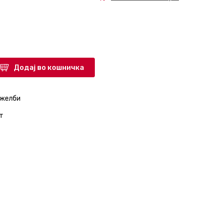
Додај во кошничка
 желби
т