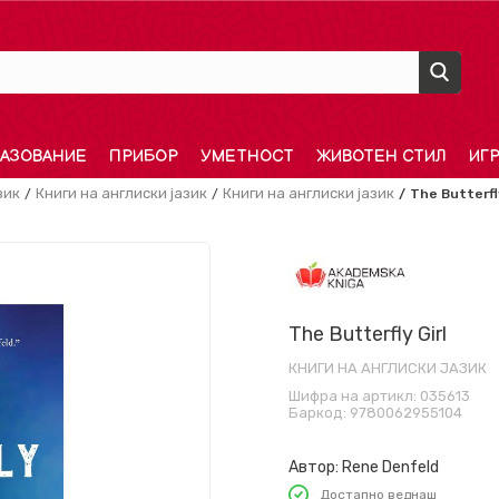
АЗОВАНИЕ
ПРИБОР
УМЕТНОСТ
ЖИВОТЕН СТИЛ
ИГ
зик
Книги на англиски јазик
Книги на англиски јазик
The Butterfly
The Butterfly Girl
КНИГИ НА АНГЛИСКИ ЈАЗИК
Шифра на артикл:
035613
Баркод:
9780062955104
Автор:
Rene Denfeld
Достапно веднаш