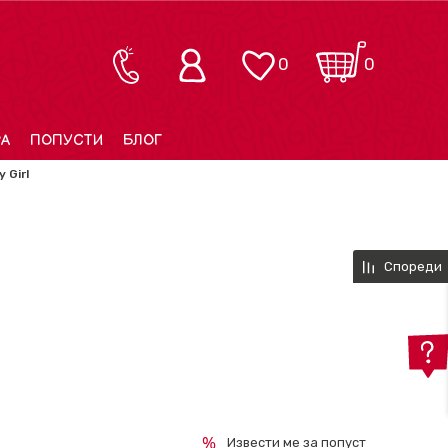
0
0
РА
ПОПУСТИ
БЛОГ
 Girl
Спореди
Извести ме за попуст