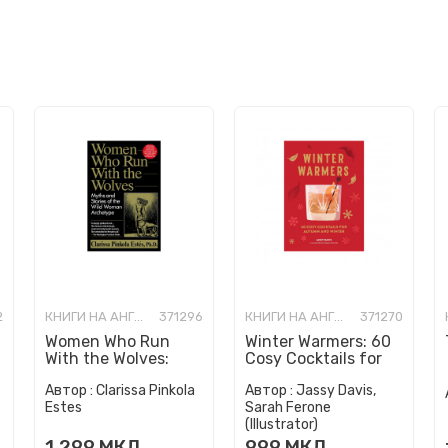
2
КНИГИ НА АНГЛИСКИ ЈАЗИК
371296
КНИГИ НА АНГЛИСКИ ЈАЗИК
371270
Women Who Run
Winter Warmers: 60
With the Wolves:
Cosy Cocktails for
Myths and Stories of
Autumn and Winter
Автор :
Clarissa Pinkola
Автор :
Jassy Davis,
the Wild Woman
Estes
Sarah Ferone
Archetype
(Illustrator)
1.299
МКД
999
МКД