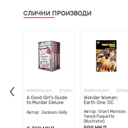
СЛИЧНИ ПРОИЗВОДИ
КНИГИ НА АНГЛИСКИ ЈАЗИК
371356
КНИГИ НА АНГЛИСКИ ЈАЗИК
37132
A Good Girl's Guide
Wonder Woman:
to Murder Deluxe
Earth One: DC
Paperback Boxed
Compact Comics
Автор :
Grant Morrison,
Set: Special Deluxe
Edition
Автор :
Jackson, Holly
Yanick Paquette
Edition...
(Illustrator)
599
МКД