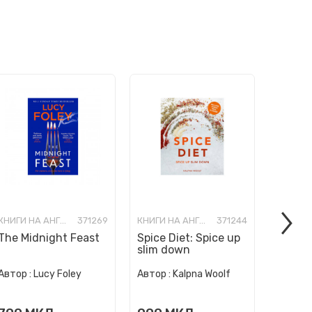
КНИГИ НА АНГЛИСКИ ЈАЗИК
371269
КНИГИ НА АНГЛИСКИ ЈАЗИК
371244
The Midnight Feast
Spice Diet: Spice up
How to
slim down
Human 
Автор :
Автор :
Lucy Foley
Автор :
Kalpna Woolf
Wurzba
999