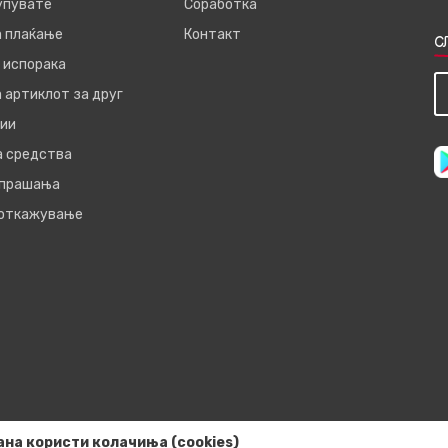
купувате
Соработка
а плаќање
Контакт
С
 испорака
 артиклот за друг
ии
а средства
 прашања
 откажување
ана користи колачиња (cookies)