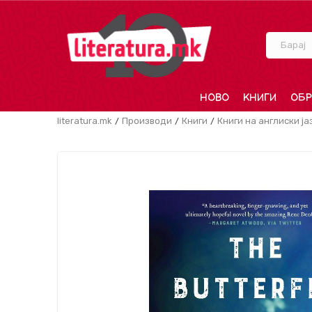
Барај
НОВО
КНИГИ
ОБР
literatura.mk
Производи
Книги
Книги на англиски ја