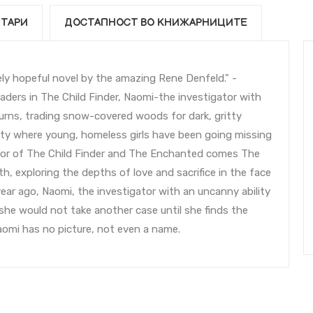
ТАРИ
ДОСТАПНОСТ ВО КНИЖАРНИЦИТЕ
ely hopeful novel by the amazing Rene Denfeld." -
aders in The Child Finder, Naomi-the investigator with
eturns, trading snow-covered woods for dark, gritty
 city where young, homeless girls have been going missing
thor of The Child Finder and The Enchanted comes The
ruth, exploring the depths of love and sacrifice in the face
year ago, Naomi, the investigator with an uncanny ability
 she would not take another case until she finds the
aomi has no picture, not even a name.