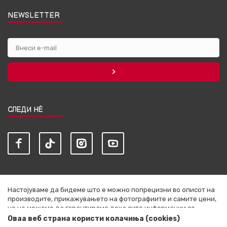
NEWSLETTER
СЛЕДИ НЀ
Настојуваме да бидеме што е можно попрецизни во описот на
производите, прикажувањето на фотографиите и самите цени,
но не можеме да гарантираме дека сите информации се
комплетни и без грешки. Сите артикли прикажани на сајтот се
Оваа веб страна користи колачиња (cookies)
дел од нашата понуда и не се подразбира дека се достапни во