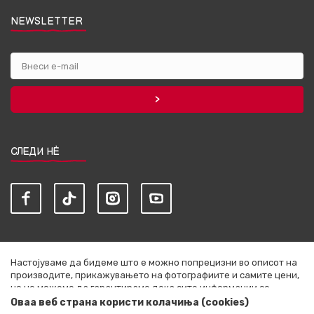
NEWSLETTER
СЛЕДИ НЀ
Настојуваме да бидеме што е можно попрецизни во описот на
производите, прикажувањето на фотографиите и самите цени,
но не можеме да гарантираме дека сите информации се
комплетни и без грешки. Сите артикли прикажани на сајтот се
Оваа веб страна користи колачиња (cookies)
дел од нашата понуда и не се подразбира дека се достапни во