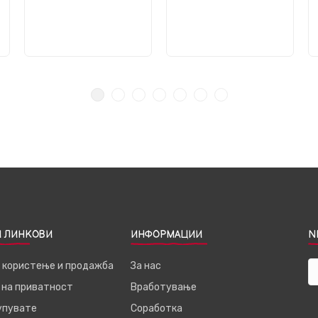
 ЛИНКОВИ
ИНФОРМАЦИИ
N
а користење и продажба
За нас
 на приватност
Вработување
купувате
Соработка