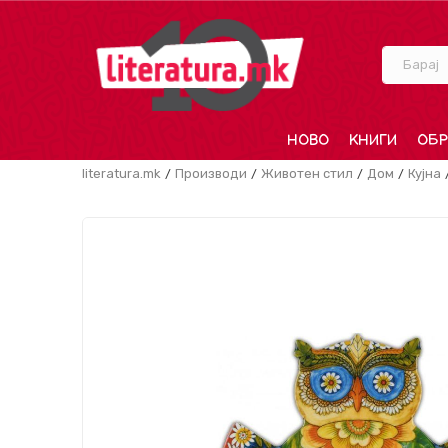
Барај
НОВО
КНИГИ
ОБР
literatura.mk
Производи
Животен стил
Дом
Кујна