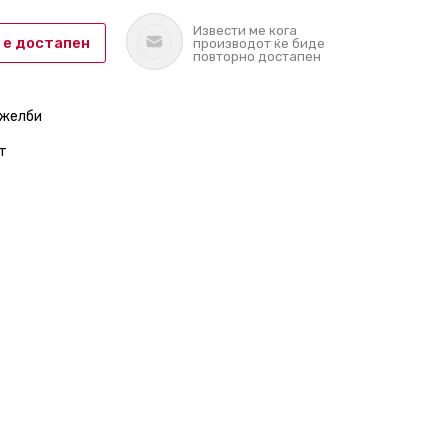
Извести ме кога
 е достапен
производот ќе биде
повторно достапен
 желби
т