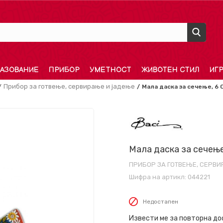
АЗОВАНИЕ
ПРИБОР
УМЕТНОСТ
ЖИВОТЕН СТИЛ
ИГ
Прибор за готвење, сервирање и јадење
Мала даска за сечење, 6 C
Мала даска за сечење,
ПРИБОР ЗА ГОТВЕЊЕ, СЕРВ
Шифра на артикл:
044221
Недостапен
Извести ме за повторна д