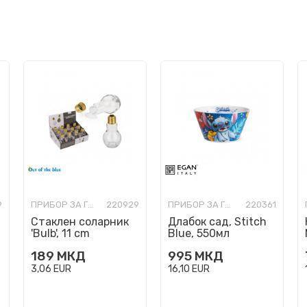
9
ПРИБОР ЗА ГОТВЕЊЕ, СЕРВИРАЊЕ И ЈАДЕЊЕ
220929
ПРИБОР ЗА ГОТВЕЊЕ, СЕРВИРАЊЕ И ЈАДЕЊЕ
220361
Стаклен соларник
Длабок сад, Stitch
'Bulb', 11 cm
Blue, 550мл
189
МКД
995
МКД
3,06
EUR
16,10
EUR