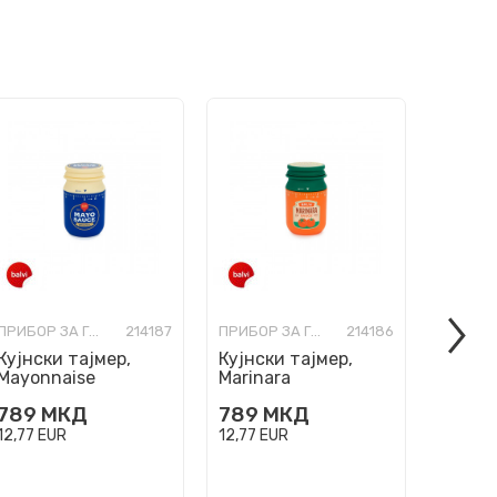
ПРИБОР ЗА ГОТВЕЊЕ, СЕРВИРАЊЕ И ЈАДЕЊЕ
214187
ПРИБОР ЗА ГОТВЕЊЕ, СЕРВИРАЊЕ И ЈАДЕЊЕ
214186
Кујнски тајмер,
Кујнски тајмер,
Кујнск
Mayonnaise
Marinara
Musta
789
МКД
789
МКД
789
12,77
EUR
12,77
EUR
12,77
E