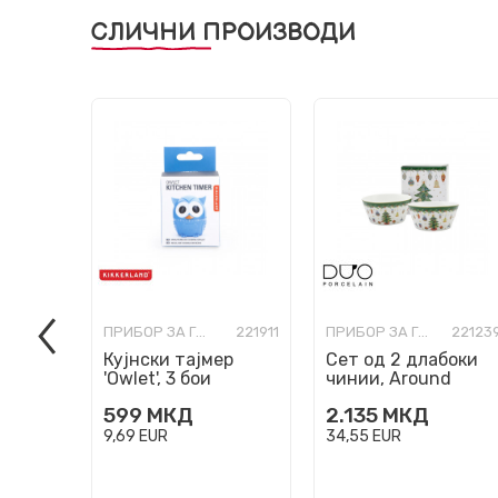
СЛИЧНИ ПРОИЗВОДИ
ПРИБОР ЗА ГОТВЕЊЕ, СЕРВИРАЊЕ И ЈАДЕЊЕ
221911
ПРИБОР ЗА ГОТВЕЊЕ, СЕРВИРАЊЕ И ЈАДЕЊЕ
22123
Кујнски тајмер
Сет од 2 длабоки
'Owlet', 3 бои
чинии, Around
Christmas Tree
599
МКД
2.135
МКД
9,69
EUR
34,55
EUR