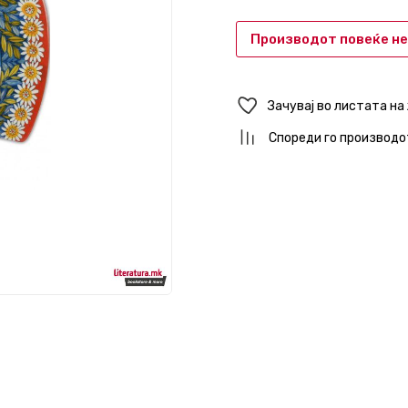
Производот повеќе не
Зачувај во листата на
Спореди го производо