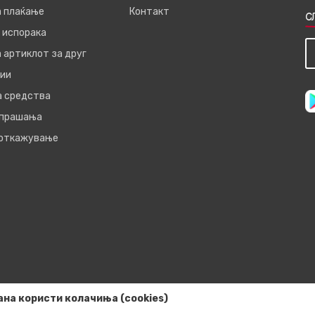
а плаќање
Контакт
С
 испорака
 артиклот за друг
ии
а средства
 прашања
 откажување
ана користи колачиња (cookies)