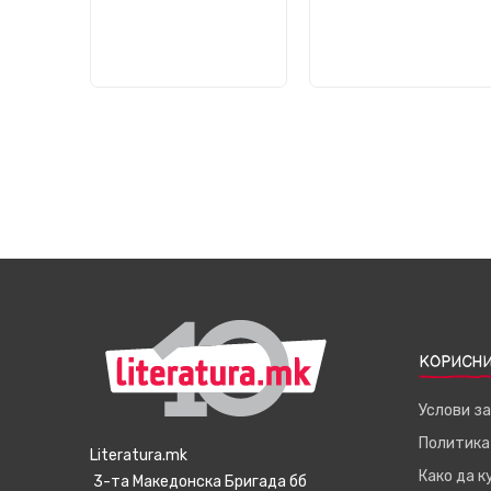
КОРИСНИ
Услови з
Политика
Literatura.mk
Како да 
3-та Македонска Бригада бб