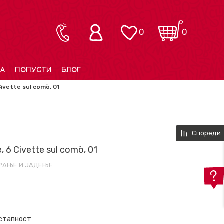
0
0
РА
ПОПУСТИ
БЛОГ
ivette sul comò, 01
Спореди
 6 Civette sul comò, 01
ИРАЊЕ И ЈАДЕЊЕ
остапност