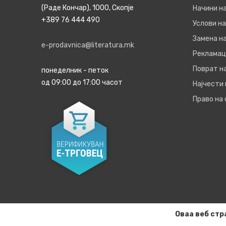
(Раде Кончар), 1000, Скопје
Начини н
+389 76 444 490
Услови на
Замена на
e-prodavnica@literatura.mk
Рекламац
Поврат н
понеделник - петок
од 09:00 до 17:00 часот
Најчести
Право на
Оваа веб стр