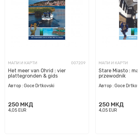
МАПИ И КАРТИ
007209
МАПИ И КАРТИ
Het meer van Ohrid : vier
Stare Miasto : m
plattegronden & gids
przewodnik
Автор :
Goce Drtkovski
Автор :
Goce Drtkov
250
МКД
250
МКД
4,05
EUR
4,05
EUR