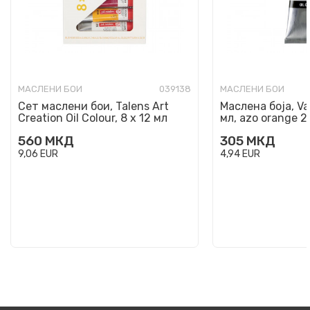
МАСЛЕНИ БОИ
039138
МАСЛЕНИ БОИ
Сет маслени бои, Talens Art
Маслена боја, Va
Creation Oil Colour, 8 x 12 мл
мл, azo orange 2
560
МКД
305
МКД
9,06
EUR
4,94
EUR