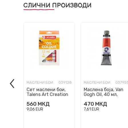
СЛИЧНИ ПРОИЗВОДИ
МАСЛЕНИ БОИ
039138
МАСЛЕНИ БОИ
03795
Сет маслени бои,
Маслена боја, Van
Talens Art Creation
Gogh Oil, 40 мл,
Oil Colour, 8 x 12 мл
vermilion 311
560
МКД
470
МКД
9,06
EUR
7,61
EUR