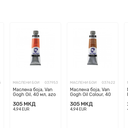
5
МАСЛЕНИ БОИ
037953
МАСЛЕНИ БОИ
037622
Маслена боја, Van
Маслена боја, Van
Gogh Oil, 40 мл, azo
Gogh Oil Colour, 40
orange 276
мл, raw sienna
305
МКД
305
МКД
4,94
EUR
4,94
EUR