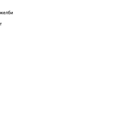
 желби
т