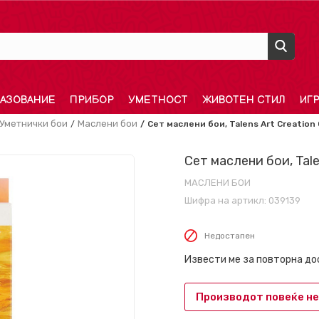
АЗОВАНИЕ
ПРИБОР
УМЕТНОСТ
ЖИВОТЕН СТИЛ
ИГ
Уметнички бои
Маслени бои
Сет маслени бои, Talens Art Creation Oi
Сет маслени бои, Talen
МАСЛЕНИ БОИ
Шифра на артикл:
039139
Недостапен
Извести ме за повторна д
Производот повеќе не