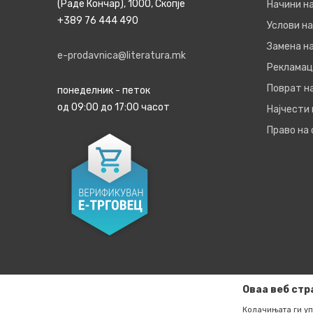
(Раде Кончар), 1000, Скопје
Начини н
+389 76 444 490
Услови на
Замена на
e-prodavnica@literatura.mk
Рекламац
Поврат н
понеделник - петок
од 09:00 до 17:00 часот
Најчести
Право на
Оваа веб стр
Колачињата ги уп