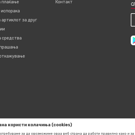
а плаќање
Контакт
С
 испорака
 артиклот за друг
ии
а средства
 прашања
 откажување
ана користи колачиња (cookies)
отребуваме за да овозможиме оваа веб страна да работи правилно како и за 