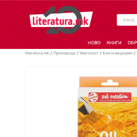
Барај
НОВО
КНИГИ
ОБР
literatura.mk
Производи
Уметност
Бои и медиуми