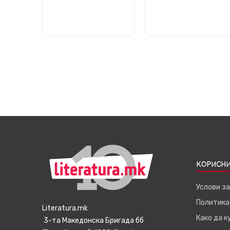
КОРИСНИ
Услови з
Политика
Literatura.mk
Како да 
3-та Македонска Бригада бб