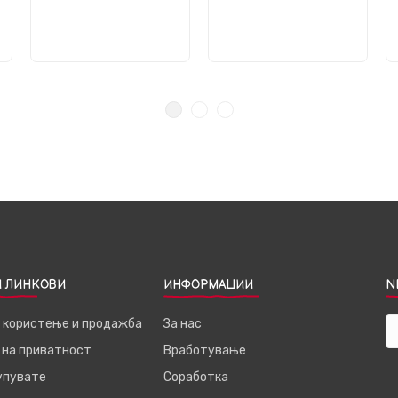
 ЛИНКОВИ
ИНФОРМАЦИИ
N
а користење и продажба
За нас
 на приватност
Вработување
купувате
Соработка