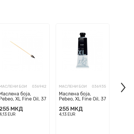
МАСЛЕНИ БОИ
036942
МАСЛЕНИ БОИ
036935
МАСЛЕН
Маслена боја,
Маслена боја,
Маслен
Pebeo, XL Fine Oil, 37
Pebeo, XL Fine Oil, 37
Pebeo, 
мл, cadmium green
мл, dioxazine purple
мл, d
255
МКД
255
МКД
255
yellow
4,13
EUR
4,13
EUR
4,13
EU