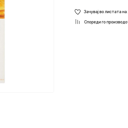
Зачувај во листата на
Спореди го производо