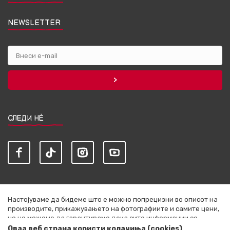
NEWSLETTER
СЛЕДИ НЀ
Настојуваме да бидеме што е можно попрецизни во описот на
производите, прикажувањето на фотографиите и самите цени,
но не можеме да гарантираме дека сите информации се
комплетни и без грешки. Сите артикли прикажани на сајтот се
Оваа веб страна користи колачиња (cookies)