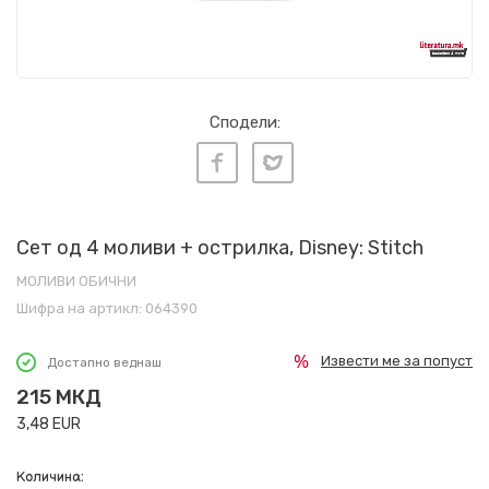
Сподели:
Сет од 4 моливи + острилка, Disney: Stitch
МОЛИВИ ОБИЧНИ
Шифра на артикл:
064390
Извести ме за попуст
Достапно веднаш
215
МКД
3,48
EUR
Количина: