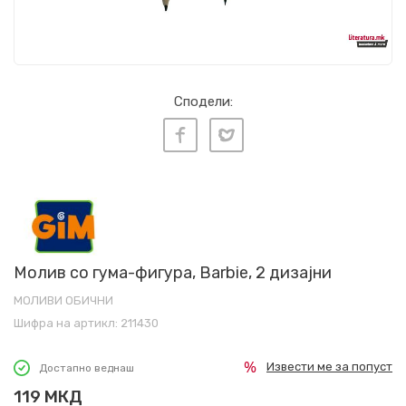
Сподели:
Молив со гума-фигура, Barbie, 2 дизајни
МОЛИВИ ОБИЧНИ
Шифра на артикл:
211430
Извести ме за попуст
Достапно веднаш
119
МКД