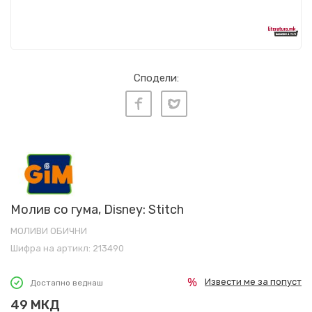
Сподели:
Молив со гума, Disney: Stitch
МОЛИВИ ОБИЧНИ
Шифра на артикл:
213490
Извести ме за попуст
Достапно веднаш
49
МКД