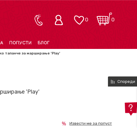
0
0
РА
ПОПУСТИ
БЛОГ
о тапанче за марширање 'Play'
Спореди
рширање 'Play'
Извести ме за попуст