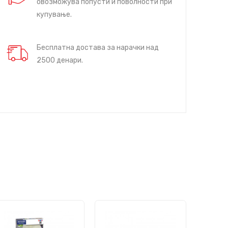
овозможува попусти и поволности при
купување.
Бесплатна достава за нарачки над
2500 денари.