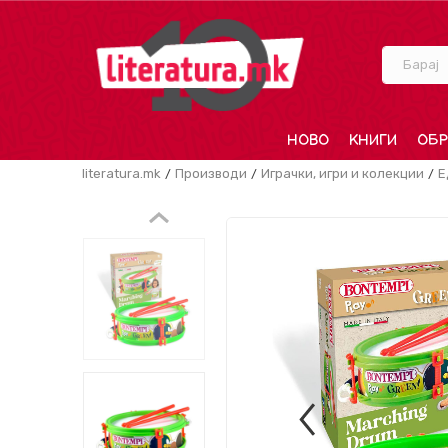
Барај
НОВО
КНИГИ
ОБР
literatura.mk
Производи
Играчки, игри и колекции
Е