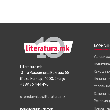
КОРИСНИ
Услови з
Политика
Literatura.mk
Како да 
3-та Македонска Бригада бб
(Раде Кончар), 1000, Скопје
Начини н
+389 76 444 490
Услови на
Замена на
e-prodavnica@literatura.mk
Рекламац
Поврат н
понеделник - петок