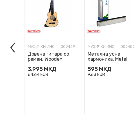
МУЗИЧКИ ИНСТРУМЕНТИ
009439
МУЗИЧКИ ИНСТРУМЕНТИ
00945
Дрвена гитара со
Метална усна
ремен, Wooden
хармоника, Metal
Guitar, 75cm
harmonica, 24 ноти
3.995
МКД
595
МКД
64,64
EUR
9,63
EUR