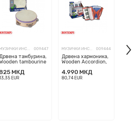
МУЗИЧКИ ИНСТРУМЕНТИ
009447
МУЗИЧКИ ИНСТРУМЕНТИ
009444
Дрвена тамбурина,
Дрвена хармоника,
Елект
Wooden tambourine
Wooden Accordion,
гитара
56 1820
17 клавиши
Electro
825
МКД
4.990
МКД
2.795
67cm,
13,35
EUR
80,74
EUR
45,23
E