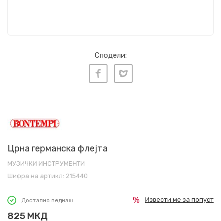
Сподели:
Црна германска флејта
МУЗИЧКИ ИНСТРУМЕНТИ
Шифра на артикл:
215440
Извести ме за попуст
Достапно веднаш
825
МКД