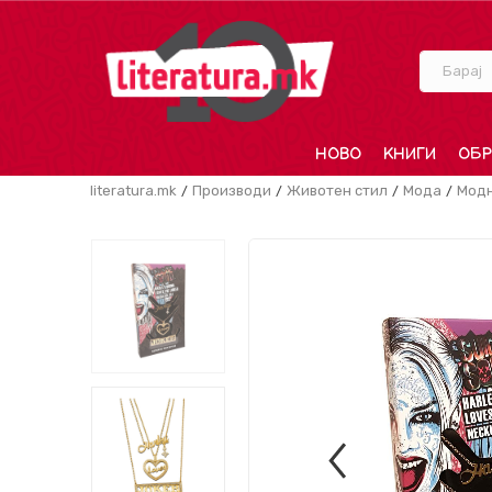
Барај
НОВО
КНИГИ
ОБР
literatura.mk
Производи
Животен стил
Мода
Модн