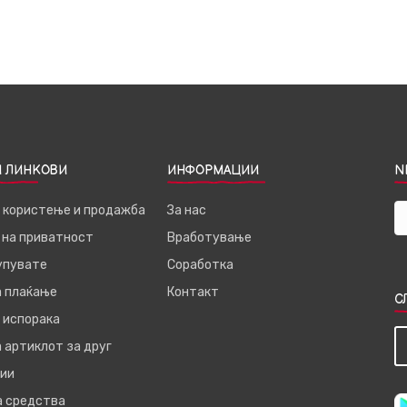
 ЛИНКОВИ
ИНФОРМАЦИИ
N
а користење и продажба
За нас
 на приватност
Вработување
купувате
Соработка
а плаќање
Контакт
С
 испорака
 артиклот за друг
ии
а средства