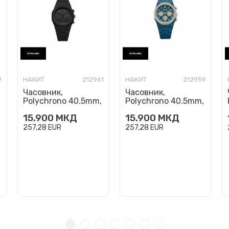
2
НАКИТ
212961
НАКИТ
212959
Часовник,
Часовник,
Polychrono 40.5mm,
Polychrono 40.5mm,
Shadow
Petrol Blast
15.900
МКД
15.900
МКД
257,28
EUR
257,28
EUR