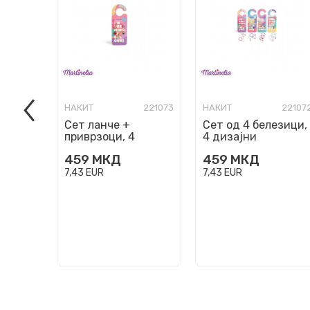
НАКИТ
221073
НАКИТ
22107
Сет ланче +
Сет од 4 белезици,
приврзоци, 4
4 дизајни
дизајни
459
МКД
459
МКД
7,43
EUR
7,43
EUR