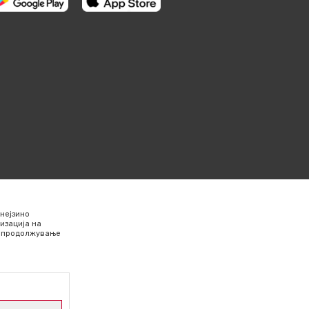
нејзино
изација на
Со продолжување