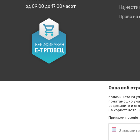
од 09:00 до 17:00 часот
Најчести
Право на
Оваа веб стр
Колачињата ги уп
понатамошно уна
содржините и огл
Настојуваме да бидеме што е можно попрецизни во опи
на користењето н
прикажувањето на фотографиите и самите цени, но не
Прикажи повеќе
сите информации се комплетни и без грешки. Сите арти
од нашата понуда и не се подразбира дека се достапни
Задолжите
Расположливоста на производите можете да ја провери