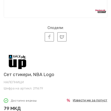
Сподели:
Сет стикери, NBA Logo
НАЛЕПНИЦИ
Шифра на артикл:
211679
Извести ме за попуст
Достапно веднаш
79
МКД