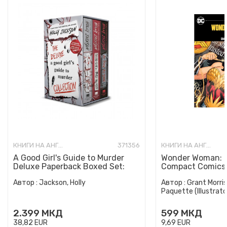
КНИГИ НА АНГЛИСКИ ЈАЗИК
371356
КНИГИ НА АНГЛИСКИ ЈАЗИК
A Good Girl's Guide to Murder
Wonder Woman: E
Deluxe Paperback Boxed Set:
Compact Comics 
Special Deluxe Edition...
Автор :
Jackson, Holly
Автор :
Grant Morris
Paquette (Illustrato
2.399
МКД
599
МКД
38,82
EUR
9,69
EUR