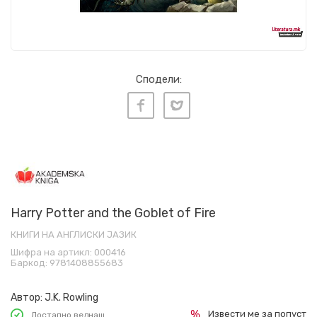
Сподели:
Harry Potter and the Goblet of Fire
КНИГИ НА АНГЛИСКИ ЈАЗИК
Шифра на артикл:
000416
Баркод:
9781408855683
Автор:
J.K. Rowling
Извести ме за попуст
Достапно веднаш