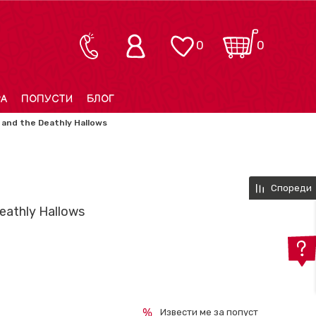
0
0
РА
ПОПУСТИ
БЛОГ
 and the Deathly Hallows
Спореди
eathly Hallows
Извести ме за попуст