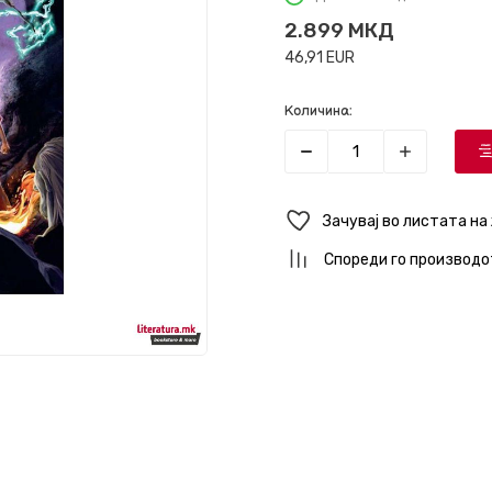
2.899
МКД
46,91
EUR
Количина:
Зачувај во листата на
Спореди го производо