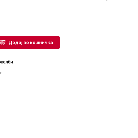
Додај во кошничка
 желби
т