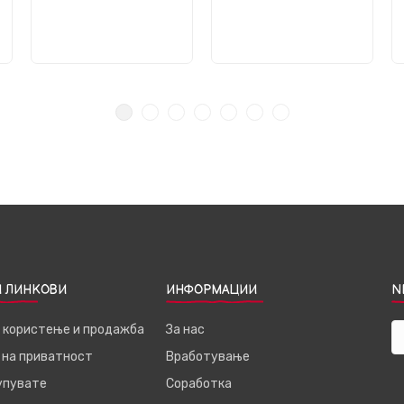
 ЛИНКОВИ
ИНФОРМАЦИИ
N
а користење и продажба
За нас
 на приватност
Вработување
купувате
Соработка