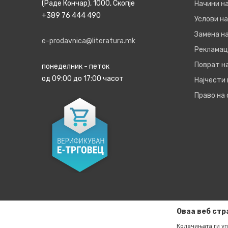
(Раде Кончар), 1000, Скопје
Начини н
+389 76 444 490
Услови на
Замена на
e-prodavnica@literatura.mk
Рекламац
Поврат н
понеделник - петок
од 09:00 до 17:00 часот
Најчести
Право на
Оваа веб стр
Колачињата ги уп