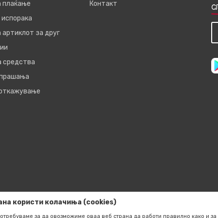
а плаќање
Контакт
С
 испорака
 артиклот за друг
ии
а средства
 прашања
 откажување
ана користи колачиња (cookies)
отребуваме за да овозможиме оваа веб страна да работи правилно како и за 