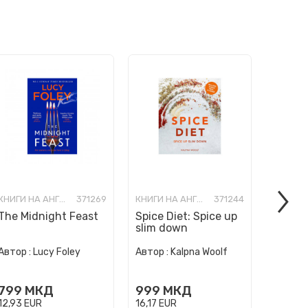
КНИГИ НА АНГЛИСКИ ЈАЗИК
371269
КНИГИ НА АНГЛИСКИ ЈАЗИК
371244
The Midnight Feast
Spice Diet: Spice up
How to
slim down
Human 
Автор :
Автор :
Lucy Foley
Автор :
Kalpna Woolf
Wurzba
999
799
МКД
999
МКД
16,17
E
12,93
EUR
16,17
EUR