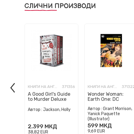
СЛИЧНИ ПРОИЗВОДИ
КНИГИ НА АНГЛИСКИ ЈАЗИК
371356
КНИГИ НА АНГЛИСКИ ЈАЗИК
37132
A Good Girl's Guide
Wonder Woman:
to Murder Deluxe
Earth One: DC
Paperback Boxed
Compact Comics
Автор :
Grant Morrison,
Set: Special Deluxe
Edition
Автор :
Jackson, Holly
Yanick Paquette
Edition...
(Illustrator)
599
МКД
2.399
МКД
9,69
EUR
38,82
EUR