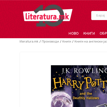
Барај
НОВО
КНИГИ
ОБР
literatura.mk
Производи
Книги
Книги на англиски ја