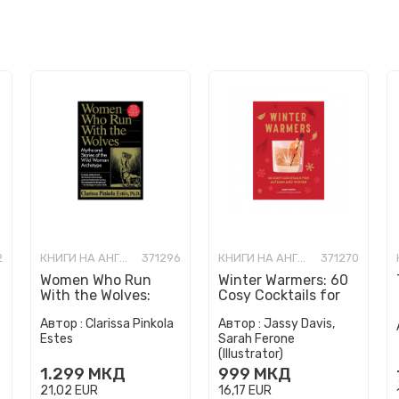
2
КНИГИ НА АНГЛИСКИ ЈАЗИК
371296
КНИГИ НА АНГЛИСКИ ЈАЗИК
371270
Women Who Run
Winter Warmers: 60
With the Wolves:
Cosy Cocktails for
Myths and Stories of
Autumn and Winter
Автор :
Clarissa Pinkola
Автор :
Jassy Davis,
the Wild Woman
Estes
Sarah Ferone
Archetype
(Illustrator)
1.299
МКД
999
МКД
21,02
EUR
16,17
EUR