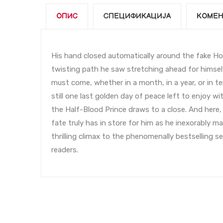
ОПИС
СПЕЦИФИКАЦИЈА
КОМЕН
His hand closed automatically around the fake Horc
twisting path he saw stretching ahead for himself
must come, whether in a month, in a year, or in te
still one last golden day of peace left to enjoy 
the Half-Blood Prince draws to a close. And here,
fate truly has in store for him as he inexorably m
thrilling climax to the phenomenally bestselling seri
readers.