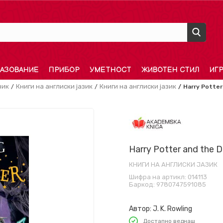
АЗОВАНИЕ
ПРИБОР
УМЕТНОСТ
ЖИВОТЕН СТИЛ
ИГ
зик
Книги на англиски јазик
Книги на англиски јазик
Harry Potter
Harry Potter and the D
КНИГИ НА АНГЛИСКИ ЈАЗИК
Шифра на артикл:
014113
Баркод:
9780747591085
Автор:
J. K. Rowling
Достапно веднаш