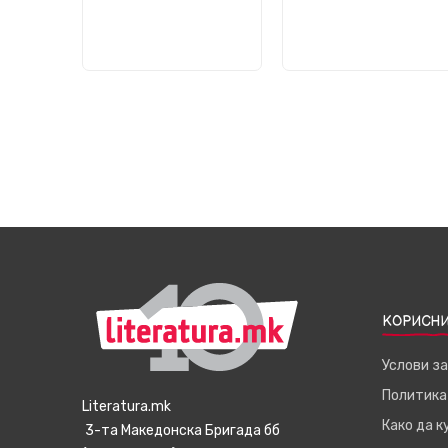
КОРИСНИ
Услови з
Политика
Literatura.mk
Како да 
3-та Македонска Бригада бб