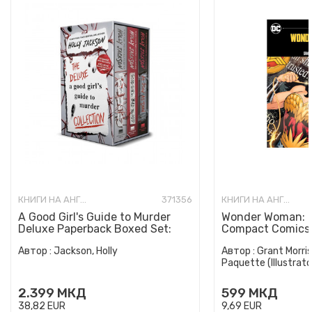
КНИГИ НА АНГЛИСКИ ЈАЗИК
371356
КНИГИ НА АНГЛИСКИ ЈАЗИК
A Good Girl's Guide to Murder
Wonder Woman: E
Deluxe Paperback Boxed Set:
Compact Comics 
Special Deluxe Edition...
Автор :
Jackson, Holly
Автор :
Grant Morris
Paquette (Illustrato
2.399
МКД
599
МКД
38,82
EUR
9,69
EUR