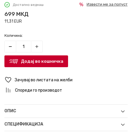
Извести ме за попуст
Достапно веднаш
699
МКД
11,31
EUR
Количина:
Додај во кошничка
Зачувај во листата на желби
Спореди го производот
ОПИС
СПЕЦИФИКАЦИЈА