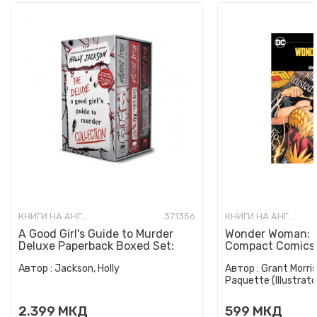
КНИГИ НА АНГЛИСКИ ЈАЗИК
371356
КНИГИ НА АНГЛИСКИ ЈАЗИК
A Good Girl's Guide to Murder
Wonder Woman: E
Deluxe Paperback Boxed Set:
Compact Comics 
Special Deluxe Edition...
Автор :
Jackson, Holly
Автор :
Grant Morris
Paquette (Illustrato
2.399
МКД
599
МКД