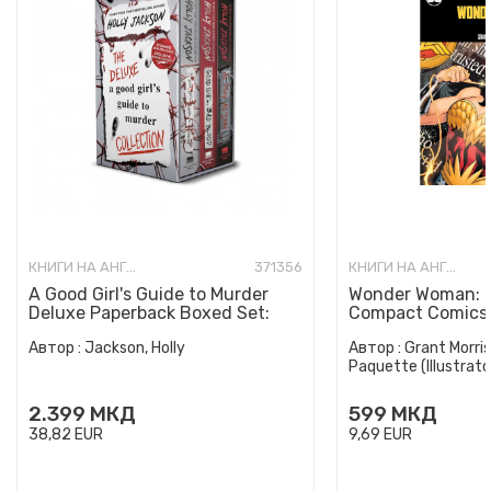
КНИГИ НА АНГЛИСКИ ЈАЗИК
371356
КНИГИ НА АНГЛИСКИ ЈАЗИК
A Good Girl's Guide to Murder
Wonder Woman: E
Deluxe Paperback Boxed Set:
Compact Comics 
Special Deluxe Edition...
Автор :
Jackson, Holly
Автор :
Grant Morris
Paquette (Illustrato
2.399
МКД
599
МКД
38,82
EUR
9,69
EUR