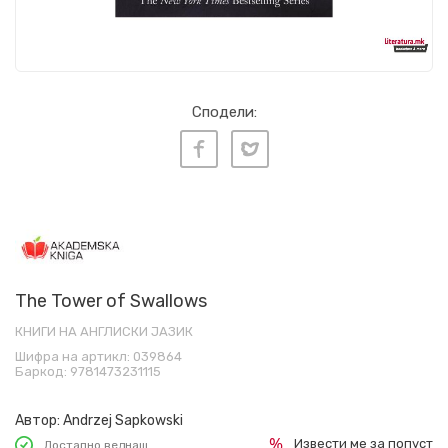
Сподели:
The Tower of Swallows
КНИГИ НА АНГЛИСКИ ЈАЗИК
Шифра на артикл:
039864
Баркод:
9781473231115
Автор:
Andrzej Sapkowski
Извести ме за попуст
Достапно веднаш