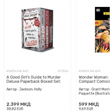
КНИГИ НА АНГЛИСКИ ЈАЗИК
371356
КНИГИ НА АНГЛИСКИ ЈАЗИК
A Good Girl's Guide to Murder
Wonder Woman: E
Deluxe Paperback Boxed Set:
Compact Comics 
Special Deluxe Edition...
Автор :
Jackson, Holly
Автор :
Grant Morris
Paquette (Illustrato
2.399
МКД
599
МКД
38,82
EUR
9,69
EUR