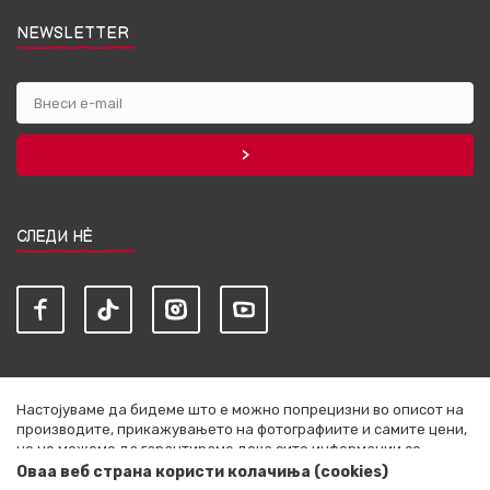
NEWSLETTER
СЛЕДИ НЀ
Настојуваме да бидеме што е можно попрецизни во описот на
производите, прикажувањето на фотографиите и самите цени,
но не можеме да гарантираме дека сите информации се
комплетни и без грешки. Сите артикли прикажани на сајтот се
Оваа веб страна користи колачиња (cookies)
дел од нашата понуда и не се подразбира дека се достапни во