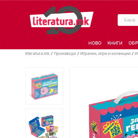
Барај
НОВО
КНИГИ
ОБР
literatura.mk
Производи
Играчки, игри и колекции
И