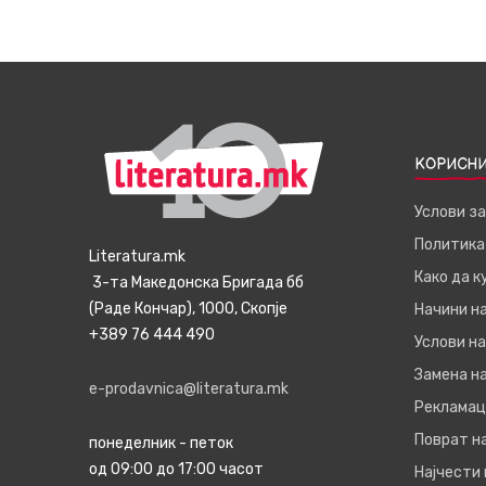
КОРИСНИ
Услови з
Политика
Literatura.mk
Како да 
3-та Македонска Бригада бб
(Раде Кончар), 1000, Скопје
Начини н
+389 76 444 490
Услови на
Замена на
e-prodavnica@literatura.mk
Рекламац
Поврат н
понеделник - петок
од 09:00 до 17:00 часот
Најчести