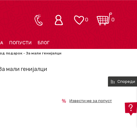
0
0
РА
ПОПУСТИ
БЛОГ
од подарок - За мали генијалци
За мали генијалци
Спореди
Извести ме за попуст