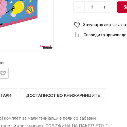
Зачувај во листата на
Спореди го производо
и:
ТАРИ
ДОСТАПНОСТ ВО КНИЖАРНИЦИТЕ
ој комплет за мали генијалци е полн со забавни
питност и креативност. СОДРЖИНА НА ПАКЕТЧЕТО: 1.