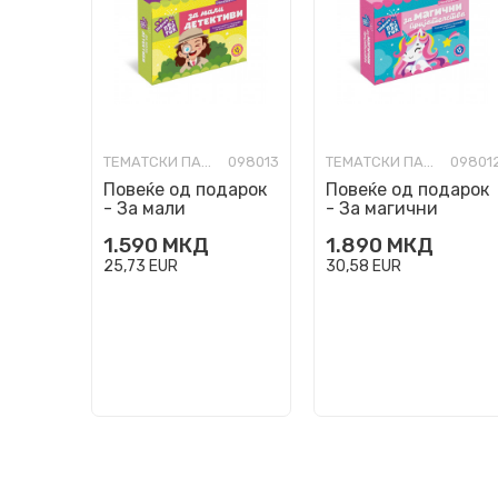
ТЕМАТСКИ ПАКЕТЧИЊА
098013
ТЕМАТСКИ ПАКЕТЧИЊА
09801
Повеќе од подарок
Повеќе од подарок
- За мали
- За магични
детективи
пријателства
1.590
МКД
1.890
МКД
25,73
EUR
30,58
EUR