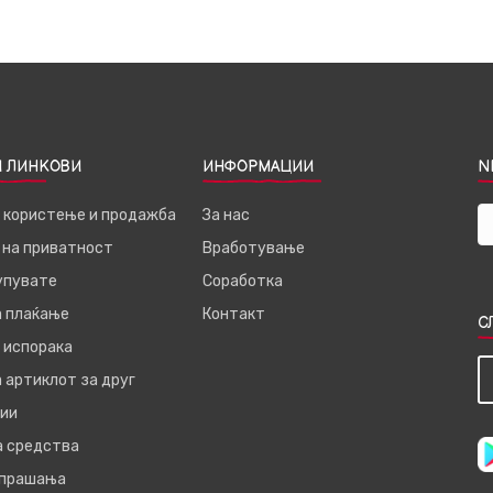
 ЛИНКОВИ
ИНФОРМАЦИИ
N
а користење и продажба
За нас
 на приватност
Вработување
купувате
Соработка
а плаќање
Контакт
С
 испорака
 артиклот за друг
ии
а средства
 прашања