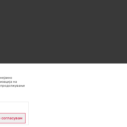
нејзино
изација на
Со продолжување
 согласувам