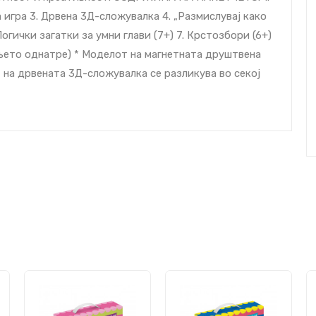
 игра 3. Дрвена 3Д-сложувалка 4. „Размислувај како
 Логички загатки за умни глави (7+) 7. Крстозбори (6+)
вањето однатре) * Моделот на магнетната друштвена
т на дрвената 3Д-сложувалка се разликува во секој