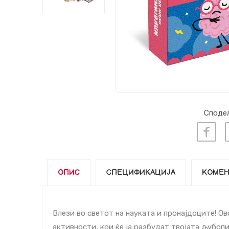
Сподел
ОПИС
СПЕЦИФИКАЦИЈА
КОМЕН
Влези во светот на науката и пронајдоците! Ов
активности, кои ќе ја разбудат твојата љубо