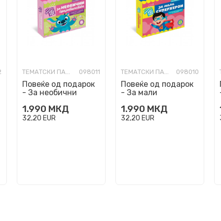
2
ТЕМАТСКИ ПАКЕТЧИЊА
098011
ТЕМАТСКИ ПАКЕТЧИЊА
098010
Повеќе од подарок
Повеќе од подарок
- За необични
- За мали
пријателства
суперхерои
1.990
МКД
1.990
МКД
32,20
EUR
32,20
EUR