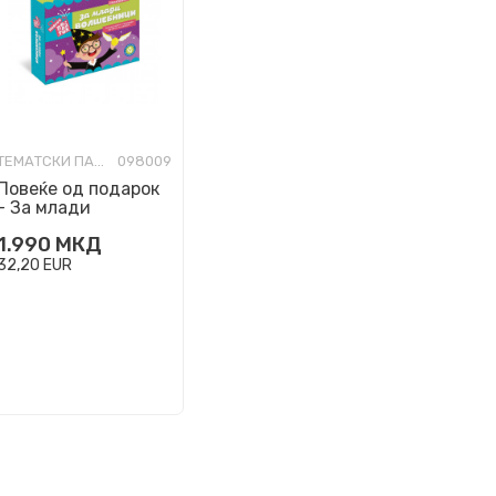
ТЕМАТСКИ ПАКЕТЧИЊА
098009
Повеќе од подарок
- За млади
волшебници
1.990
МКД
32,20
EUR