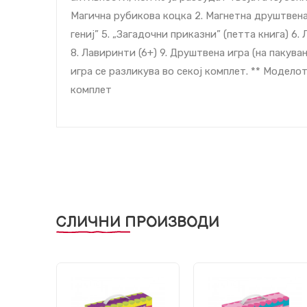
Магична рубикова коцка 2. Магнетна друштвена
гениј” 5. „Загадочни приказни” (петта книга) 6.
8. Лавиринти (6+) 9. Друштвена игра (на паку
игра се разликува во секој комплет. ** Модело
комплет
СЛИЧНИ ПРОИЗВОДИ