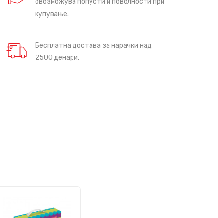
овозможува попусти и поволности при
купување.
Бесплатна достава за нарачки над
2500 денари.