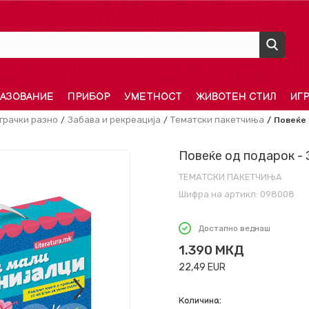
АЗОВАНИЕ
ПРИБОР
УМЕТНОСТ
ЖИВОТЕН СТИЛ
ИГ
грачки разно
Забава и рекреација
Тематски пакетчиња
Повеќе 
Повеќе од подарок - 
ТЕМАТСКИ ПАКЕТЧИЊА
Шифра на артикл:
098008
Достапно веднаш
1.390
МКД
22,49
EUR
Количина: