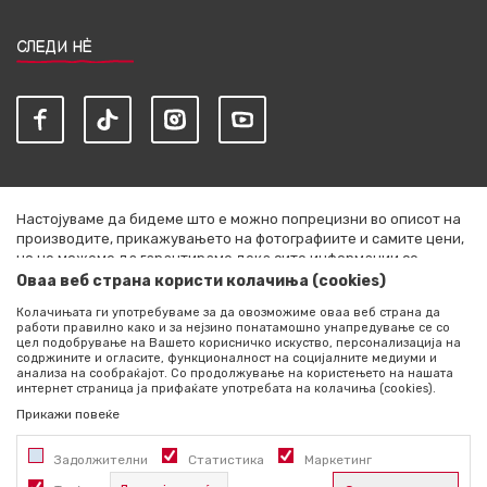
СЛЕДИ НЀ
Настојуваме да бидеме што е можно попрецизни во описот на
производите, прикажувањето на фотографиите и самите цени,
но не можеме да гарантираме дека сите информации се
комплетни и без грешки. Сите артикли прикажани на сајтот се
Оваа веб страна користи колачиња (cookies)
дел од нашата понуда и не се подразбира дека се достапни во
Колачињата ги употребуваме за да овозможиме оваа веб страна да
секој момент. Расположливоста на производите можете да ја
работи правилно како и за нејзино понатамошно унапредување се со
проверите со повик на +389 76 444 490
цел подобрување на Вашето корисничко искуство, персонализација на
содржините и огласите, функционалност на социјалните медиуми и
©2026
literatura.mk
, Изработено од
NB SOFT
. Сите права
анализа на сообраќајот. Со продолжување на користењето на нашата
интернет страница ја прифаќате употребата на колачиња (cookies).
задржани.
Прикажи повеќе
Задолжителни
Статистика
Маркетинг