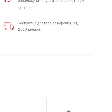
овозможува попусти и поволности при
купување.
Бесплатна достава за нарачки над
2500 денари.