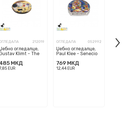
ОГЛЕДАЛА
212019
ОГЛЕДАЛА
052992
ОГЛЕД
Џебно огледалце,
Џебно огледалце,
Џебно
Gustav Klimt - The
Paul Klee - Senecio
Paul K
Kiss
Garde
485
МКД
769
МКД
769
7,85
EUR
12,44
EUR
12,44
E