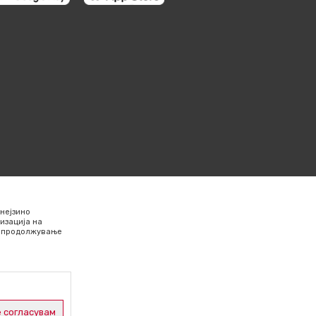
нејзино
изација на
Со продолжување
 согласувам