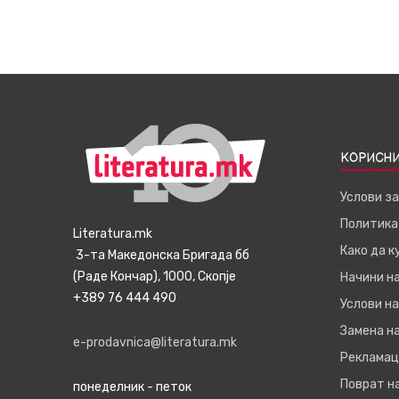
КОРИСНИ
Услови з
Политика
Literatura.mk
Како да 
3-та Македонска Бригада бб
(Раде Кончар), 1000, Скопје
Начини н
+389 76 444 490
Услови на
Замена на
e-prodavnica@literatura.mk
Рекламац
Поврат н
понеделник - петок