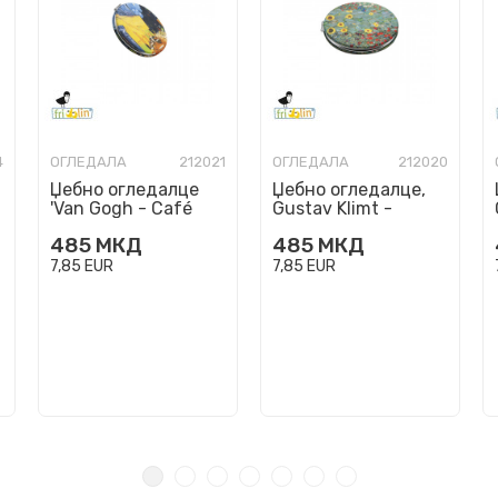
4
ОГЛЕДАЛА
212021
ОГЛЕДАЛА
212020
Џебно огледалце
Џебно огледалце,
'Van Gogh - Café
Gustav Klimt -
Terrace at Night'
Cottage Garden
485
МКД
485
МКД
7,85
EUR
7,85
EUR