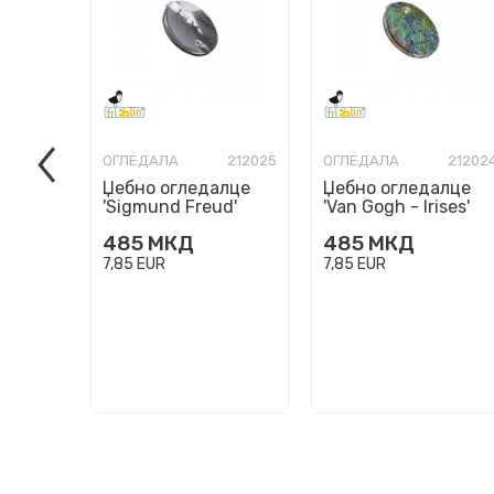
ОГЛЕДАЛА
212025
ОГЛЕДАЛА
21202
Џебно огледалце
Џебно огледалце
'Sigmund Freud'
'Van Gogh - Irises'
485
МКД
485
МКД
7,85
EUR
7,85
EUR