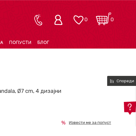
0
0
РА
ПОПУСТИ
БЛОГ
Спореди
ndala, Ø7 cm, 4 дизајни
Извести ме за попуст