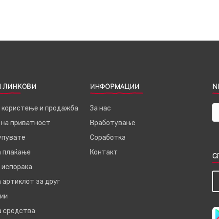
 ЛИНКОВИ
ИНФОРМАЦИИ
N
а користење и продажба
За нас
 на приватност
Вработување
купувате
Соработка
а плаќање
Контакт
С
 испорака
 артиклот за друг
ии
а средства