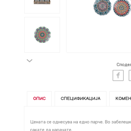
Сподел
ОПИС
СПЕЦИФИКАЦИЈА
КОМЕН
Цената се однесува на едно парче. Во забелешк
сакате да нарачате.