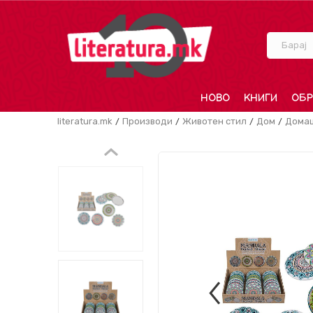
Барај
НОВО
КНИГИ
ОБР
literatura.mk
Производи
Животен стил
Дом
Дома