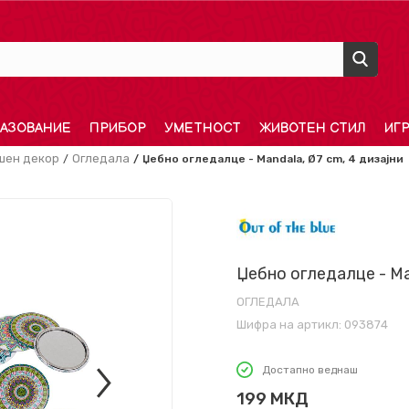
АЗОВАНИЕ
ПРИБОР
УМЕТНОСТ
ЖИВОТЕН СТИЛ
ИГ
шен декор
Огледала
Џебно огледалце - Mandala, Ø7 cm, 4 дизајни
Џебно огледалце - Ma
ОГЛЕДАЛА
Шифра на артикл:
093874
Достапно веднаш
199
МКД