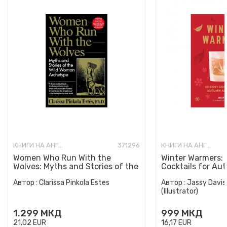
КНИГИ НА АНГЛИСКИ ЈАЗИК
371296
КНИГИ НА АНГЛИСКИ ЈАЗИК
Women Who Run With the
Winter Warmers:
Wolves: Myths and Stories of the
Cocktails for Au
Wild Woman Archetype
Автор :
Clarissa Pinkola Estes
Автор :
Jassy Davis
(Illustrator)
1.299
МКД
999
МКД
21,02
EUR
16,17
EUR