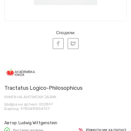
Сподели:
Tractatus Logico-Philosophicus
КНИГИ НА АНГЛИСКИ ЈАЗИК
Шифра на артикл:
002897
Баркод:
9780415854757
Автор:
Ludwig Wittgenstein
Извести ме за попуст
Достапно веднаш