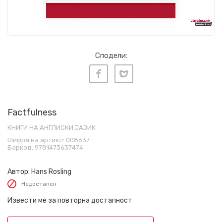
Сподели:
Factfulness
КНИГИ НА АНГЛИСКИ ЈАЗИК
Шифра на артикл:
008637
Баркод:
9781473637474
Автор:
Hans Rosling
Недостапен
Извести ме за повторна достапност