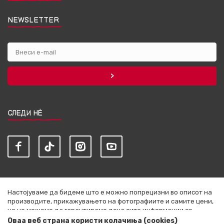
NEWSLETTER
СЛЕДИ НЀ
Настојуваме да бидеме што е можно попрецизни во описот на
производите, прикажувањето на фотографиите и самите цени,
но не можеме да гарантираме дека сите информации се
комплетни и без грешки. Сите артикли прикажани на сајтот се
Оваа веб страна користи колачиња (cookies)