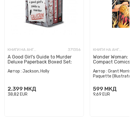
КНИГИ НА АНГЛИСКИ ЈАЗИК
371356
КНИГИ НА АНГЛИСКИ ЈАЗИК
A Good Girl's Guide to Murder
Wonder Woman: E
Deluxe Paperback Boxed Set:
Compact Comics 
Special Deluxe Edition...
Автор :
Jackson, Holly
Автор :
Grant Morris
Paquette (Illustrato
2.399
МКД
599
МКД
38,82
EUR
9,69
EUR