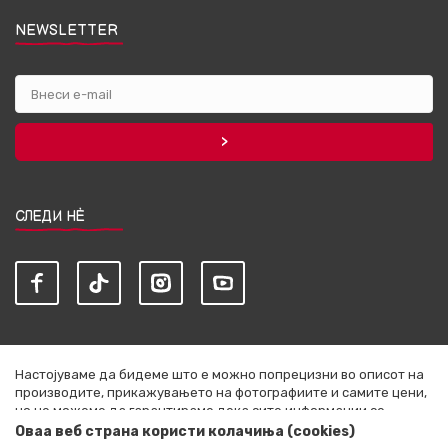
NEWSLETTER
СЛЕДИ НЀ
Настојуваме да бидеме што е можно попрецизни во описот на
производите, прикажувањето на фотографиите и самите цени,
но не можеме да гарантираме дека сите информации се
комплетни и без грешки. Сите артикли прикажани на сајтот се
Оваа веб страна користи колачиња (cookies)
дел од нашата понуда и не се подразбира дека се достапни во