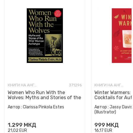
КНИГИ НА АНГЛИСКИ ЈАЗИК
371296
КНИГИ НА АНГЛИСКИ ЈАЗИК
Women Who Run With the
Winter Warmers:
Wolves: Myths and Stories of the
Cocktails for Au
Wild Woman Archetype
Автор :
Clarissa Pinkola Estes
Автор :
Jassy Davis
(Illustrator)
1.299
МКД
999
МКД
21,02
EUR
16,17
EUR