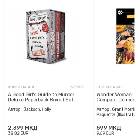
КНИГИ НА АНГЛИСКИ ЈАЗИК
371356
КНИГИ НА АНГЛИСКИ ЈАЗИК
A Good Girl's Guide to Murder
Wonder Woman: E
Deluxe Paperback Boxed Set:
Compact Comics 
Special Deluxe Edition...
Автор :
Jackson, Holly
Автор :
Grant Morris
Paquette (Illustrato
2.399
МКД
599
МКД
38,82
EUR
9,69
EUR