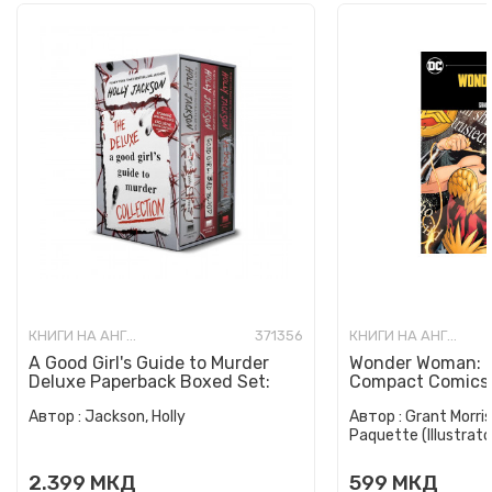
КНИГИ НА АНГЛИСКИ ЈАЗИК
371356
КНИГИ НА АНГЛИСКИ ЈАЗИК
A Good Girl's Guide to Murder
Wonder Woman: E
Deluxe Paperback Boxed Set:
Compact Comics 
Special Deluxe Edition...
Автор :
Jackson, Holly
Автор :
Grant Morris
Paquette (Illustrato
2.399
МКД
599
МКД