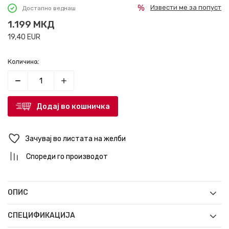
Извести ме за попуст
Достапно веднаш
1.199
МКД
19,40
EUR
Количина:
Додај во кошничка
Зачувај во листата на желби
Спореди го производот
ОПИС
СПЕЦИФИКАЦИЈА