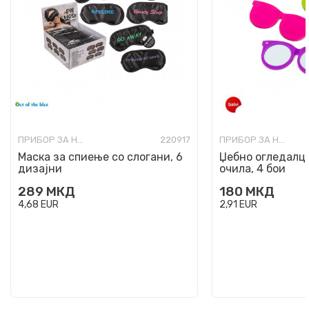
ПРИБОР ЗА НЕГА И УБАВИНА
220917
ПРИБОР ЗА НЕГА И УБАВИНА
Маска за спиење со слогани, 6
Џебно огледалце
дизајни
очила, 4 бои
289
МКД
180
МКД
4,68
EUR
2,91
EUR