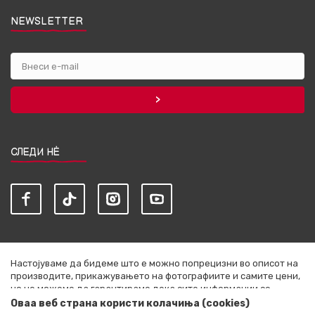
NEWSLETTER
СЛЕДИ НЀ
Настојуваме да бидеме што е можно попрецизни во описот на
производите, прикажувањето на фотографиите и самите цени,
но не можеме да гарантираме дека сите информации се
комплетни и без грешки. Сите артикли прикажани на сајтот се
Оваа веб страна користи колачиња (cookies)
дел од нашата понуда и не се подразбира дека се достапни во