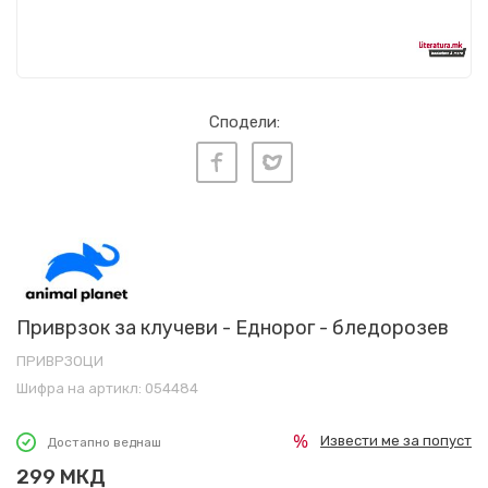
Сподели:
Приврзок за клучеви - Еднорог - бледорозев
ПРИВРЗОЦИ
Шифра на артикл:
054484
Извести ме за попуст
Достапно веднаш
299
МКД