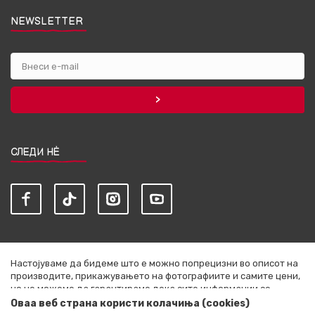
NEWSLETTER
СЛЕДИ НЀ
Настојуваме да бидеме што е можно попрецизни во описот на
производите, прикажувањето на фотографиите и самите цени,
но не можеме да гарантираме дека сите информации се
комплетни и без грешки. Сите артикли прикажани на сајтот се
Оваа веб страна користи колачиња (cookies)
дел од нашата понуда и не се подразбира дека се достапни во