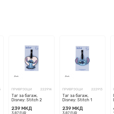
5
ПРИВРЗОЦИ
222914
ПРИВРЗОЦИ
222913
Таг за багаж,
Таг за багаж,
Disney: Stitch 2
Disney: Stitch 1
239
МКД
239
МКД
3,87
EUR
3,87
EUR