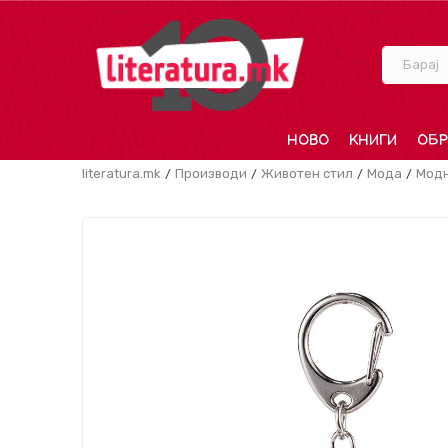
Барај
НОВО
КНИГИ
ОБР
literatura.mk
Производи
Животен стил
Мода
Модн