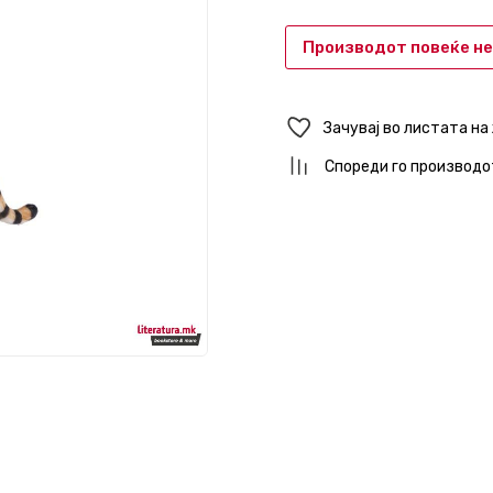
Производот повеќе не
Зачувај во листата на
Спореди го производо