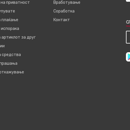
 на приватност
Вработување
купувате
Соработка
а плаќање
Контакт
С
 испорака
 артиклот за друг
ии
а средства
 прашања
 откажување