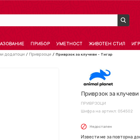
АЗОВАНИЕ
ПРИБОР
УМЕТНОСТ
ЖИВОТЕН СТИЛ
ИГ
и додатоци
Приврзоци
Приврзок за клучеви - Тигар
Приврзок за клучеви 
ПРИВРЗОЦИ
Шифра на артикл:
054502
Недостапен
Извести ме за повторна д