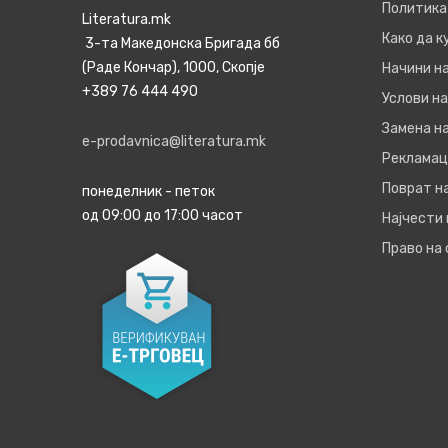
Политика
Literatura.mk
Како да 
3-та Македонска Бригада бб
(Раде Кончар), 1000, Скопје
Начини н
+389 76 444 490
Услови на
Замена на
e-prodavnica@literatura.mk
Рекламац
Поврат н
понеделник - петок
од 09:00 до 17:00 часот
Најчести
Право на