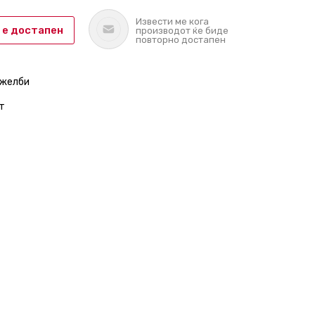
Извести ме кога
 е достапен
производот ќе биде
повторно достапен
 желби
т