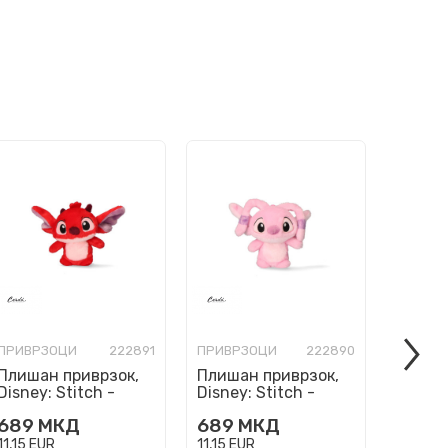
ПРИВРЗОЦИ
222891
ПРИВРЗОЦИ
222890
ПРИВР
Плишан приврзок,
Плишан приврзок,
Плиша
Disney: Stitch -
Disney: Stitch -
Disney
Angedl
Leroy
Stitch
689
МКД
689
МКД
689
11,15
EUR
11,15
EUR
11,15
EU