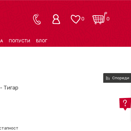
0
0
РА
ПОПУСТИ
БЛОГ
Спореди
- Тигар
остапност