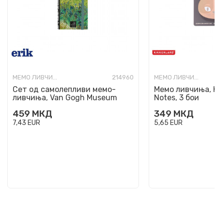
МЕМО ЛИВЧИЊА
214960
МЕМО ЛИВЧИЊА
Сет од самолепливи мемо-
Мемо ливчиња, Ki
ливчиња, Van Gogh Museum
Notes, 3 бои
459
МКД
349
МКД
7,43
EUR
5,65
EUR