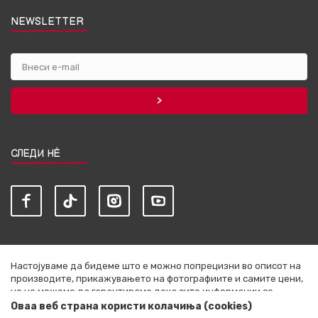
NEWSLETTER
СЛЕДИ НЀ
Настојуваме да бидеме што е можно попрецизни во описот на
производите, прикажувањето на фотографиите и самите цени,
но не можеме да гарантираме дека сите информации се
комплетни и без грешки. Сите артикли прикажани на сајтот се
Оваа веб страна користи колачиња (cookies)
дел од нашата понуда и не се подразбира дека се достапни во