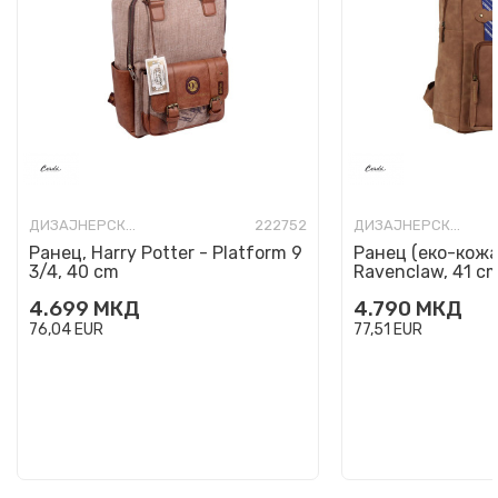
ДИЗАЈНЕРСКИ РАНЦИ
222752
ДИЗАЈНЕРСКИ РАНЦИ
Ранец, Harry Potter - Platform 9
Ранец (еко-кожа)
3/4, 40 cm
Ravenclaw, 41 c
4.699
МКД
4.790
МКД
76,04
EUR
77,51
EUR