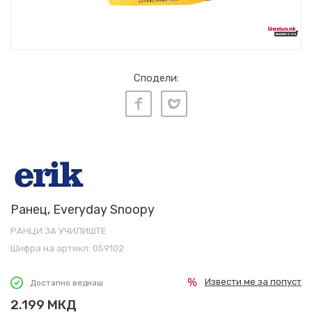
Сподели:
Ранец, Everyday Snoopy
РАНЦИ ЗА УЧИЛИШТЕ
Шифра на артикл:
059102
Извести ме за попуст
Достапно веднаш
2.199
МКД