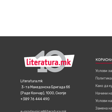
КОРИСНИ
Услови з
Политика
Literatura.mk
Како да 
3-та Македонска Бригада бб
(Раде Кончар), 1000, Скопје
Начини н
+389 76 444 490
Услови на
Замена на
e-prodavnica@literatura.mk