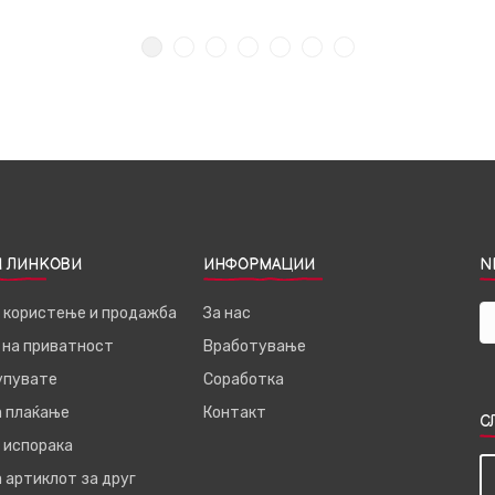
 ЛИНКОВИ
ИНФОРМАЦИИ
N
а користење и продажба
За нас
 на приватност
Вработување
купувате
Соработка
а плаќање
Контакт
С
 испорака
 артиклот за друг