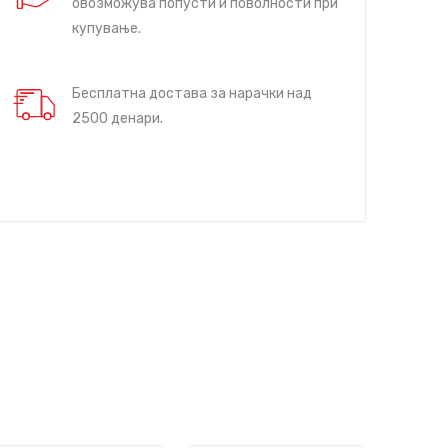
овозможува попусти и поволности при
купување.
Бесплатна достава за нарачки над
2500 денари.