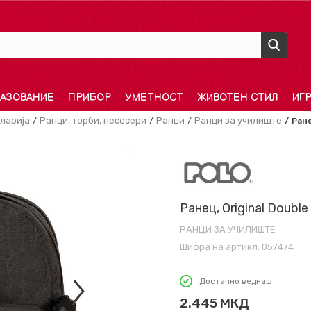
АЗОВАНИЕ
ПРИБОР
УМЕТНОСТ
ЖИВОТЕН СТИЛ
ИГ
ларија
Ранци, торби, несесери
Ранци
Ранци за училиште
Ране
Ранец, Original Double
РАНЦИ ЗА УЧИЛИШТЕ
Шифра на артикл:
057474
Достапно веднаш
2.445
МКД