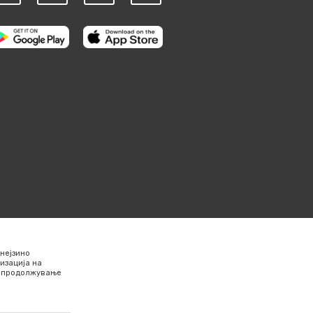
нејзино
изација на
Со продолжување