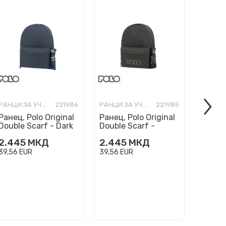
РАНЦИ ЗА УЧИЛИШТЕ
221986
РАНЦИ ЗА УЧИЛИШТЕ
221985
Ранец, Polo Original
Ранец, Polo Original
Ранец,
Double Scarf - Dark
Double Scarf -
Double
Blue
Charcoal
2.445
МКД
2.445
МКД
2.44
39,56
EUR
39,56
EUR
39,56
E