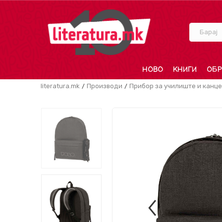
Барај
НОВО
КНИГИ
ОБР
literatura.mk
Производи
Прибор за училиште и канце