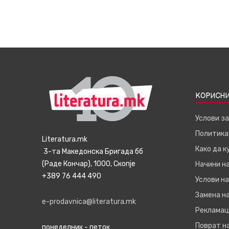
КОРИСНИ
Услови з
Политика
Literatura.mk
Како да 
3-та Македонска Бригада бб
(Раде Кончар), 1000, Скопје
Начини н
+389 76 444 490
Услови на
Замена на
e-prodavnica@literatura.mk
Рекламац
Поврат н
понеделник - петок