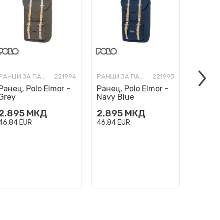
РАНЦИ ЗА ПАТУВАЊЕ/БИЗНИС
221994
РАНЦИ ЗА ПАТУВАЊЕ/БИЗНИС
221993
Ранец, Polo Elmor -
Ранец, Polo Elmor -
Ранец, 
Grey
Navy Blue
Camo
2.895
МКД
2.895
МКД
3.195
46,84
EUR
46,84
EUR
51,70
E