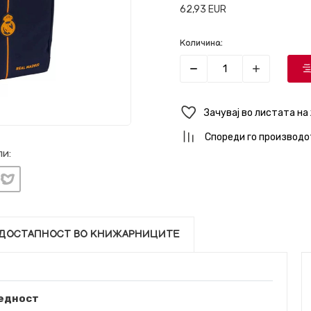
62,93
EUR
Количина:
Зачувај во листата на
Спореди го производо
и:
ДОСТАПНОСТ ВО КНИЖАРНИЦИТЕ
едност