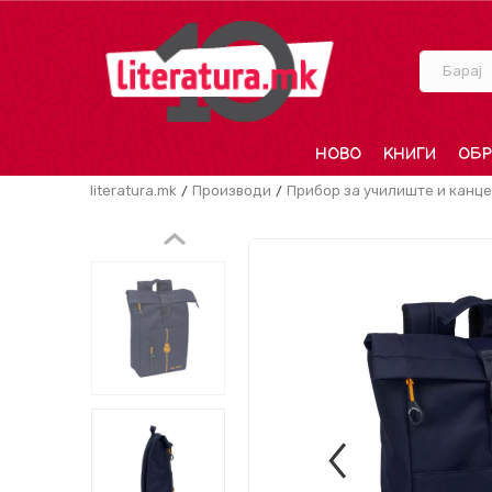
Барај
НОВО
КНИГИ
ОБР
literatura.mk
Производи
Прибор за училиште и канце