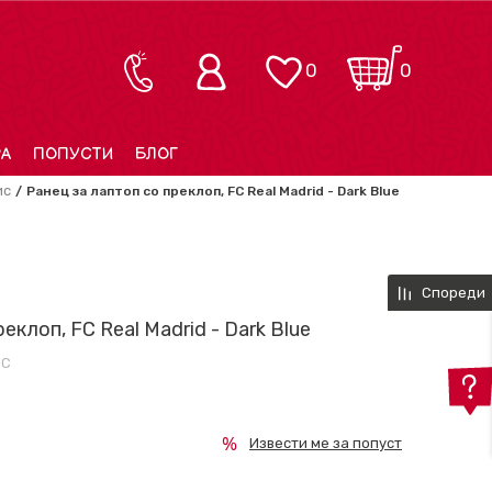
0
0
РА
ПОПУСТИ
БЛОГ
ис
Ранец за лаптоп со преклоп, FC Real Madrid - Dark Blue
Спореди
еклоп, FC Real Madrid - Dark Blue
ИС
Извести ме за попуст