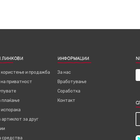
 ЛИНКОВИ
ИНФОРМАЦИИ
N
а користење и продажба
За нас
 на приватност
Вработување
купувате
Соработка
а плаќање
Контакт
С
 испорака
 артиклот за друг
ии
а средства