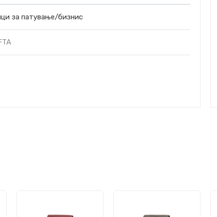
нци за патување/бизнис
FTA