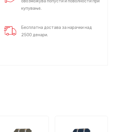
овозможува попусти и поволности при
купување.
Бесплатна достава за нарачки над
2500 денари.