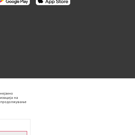
нејзино
изација на
Со продолжување