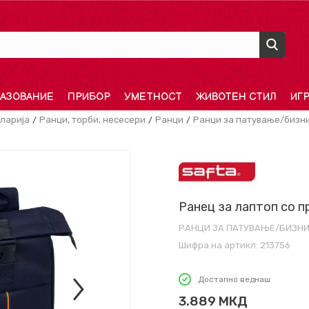
АЗОВАНИЕ
ПРИБОР
УМЕТНОСТ
ЖИВОТЕН СТИЛ
ИГ
ларија
Ранци, торби, несесери
Ранци
Ранци за патување/бизн
Ранец за лаптоп со пр
РАНЦИ ЗА ПАТУВАЊЕ/БИЗН
Шифра на артикл:
213756
Достапно веднаш
3.889
МКД