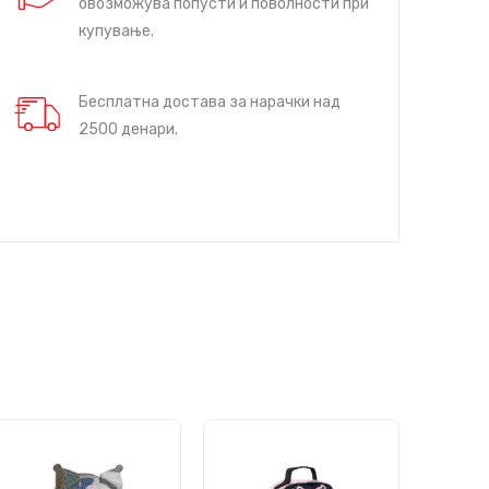
овозможува попусти и поволности при
купување.
Бесплатна достава за нарачки над
2500 денари.