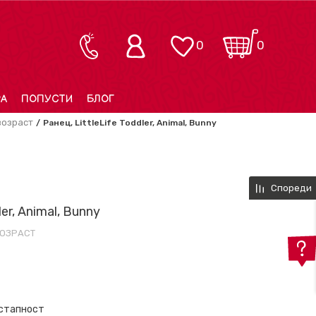
0
0
РА
ПОПУСТИ
БЛОГ
возраст
Ранец, LittleLife Toddler, Animal, Bunny
Спореди
ler, Animal, Bunny
ВОЗРАСТ
остапност