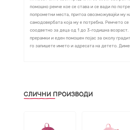
помошно ремче кое се става и се вади по потр
попрометни места, притоа овозможувајќи му на
самодовербата која му е потребна. Ремчето се 
соодветно за деца од 1 до 3-годишна возраст.
прерамки и еден помошен појас за околу гради
го запишете името и адресата на детето. Дименз
СЛИЧНИ ПРОИЗВОДИ