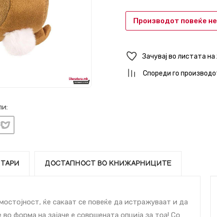
Производот повеќе не
Зачувај во листата на
Спореди го производо
и:
ТАРИ
ДОСТАПНОСТ ВО КНИЖАРНИЦИТЕ
мостојност, ќе сакаат се повеќе да истражуваат и да
 во форма на зајаче е совршената опција за тоа! Со