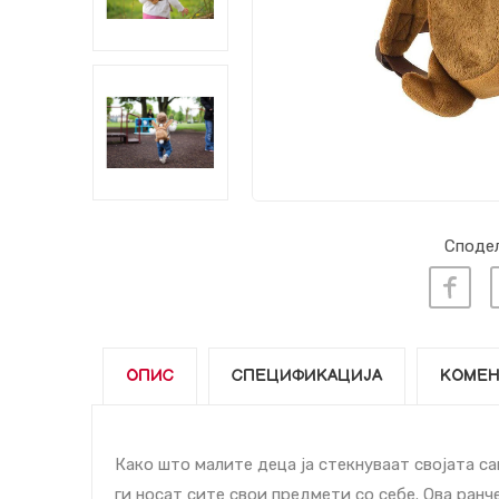
Сподел
ОПИС
СПЕЦИФИКАЦИЈА
КОМЕН
Како што малите деца ја стекнуваат својата са
ги носат сите свои предмети со себе. Ова ранче