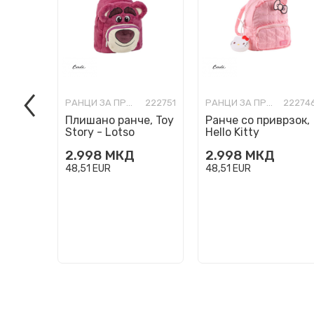
РАНЦИ ЗА ПРЕДУЧИЛИШНА ВОЗРАСТ
222751
РАНЦИ ЗА ПРЕДУЧИЛИШНА ВОЗРАСТ
22274
Плишано ранче, Toy
Ранче со приврзок,
Story - Lotso
Hello Kitty
2.998
МКД
2.998
МКД
48,51
EUR
48,51
EUR