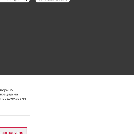
нејзино
изација на
Со продолжување
 согласувам