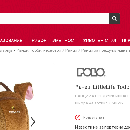
АЗОВАНИЕ
ПРИБОР
УМЕТНОСТ
ЖИВОТЕН СТИЛ
ИГ
ларија
Ранци, торби, несесери
Ранци
Ранци за предучилишна 
Ранец, LittleLife Todd
РАНЦИ ЗА ПРЕДУЧИЛИШНА 
Шифра на артикл:
050829
Недостапен
Извести ме за повторна д