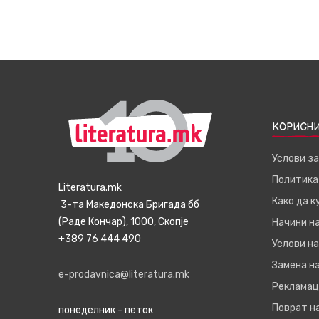
КОРИСНИ
Услови з
Политика
Literatura.mk
Како да 
3-та Македонска Бригада бб
(Раде Кончар), 1000, Скопје
Начини н
+389 76 444 490
Услови на
Замена на
e-prodavnica@literatura.mk
Рекламац
Поврат н
понеделник - петок