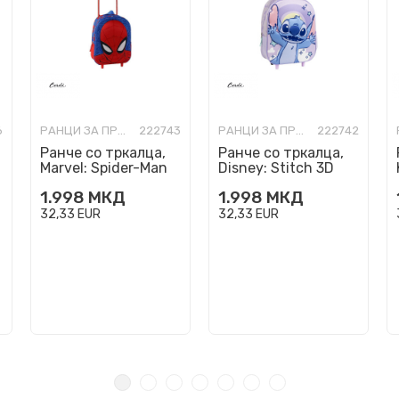
6
РАНЦИ ЗА ПРЕДУЧИЛИШНА ВОЗРАСТ
222743
РАНЦИ ЗА ПРЕДУЧИЛИШНА ВОЗРАСТ
222742
Ранче со тркалца,
Ранче со тркалца,
Marvel: Spider-Man
Disney: Stitch 3D
3D
1.998
МКД
1.998
МКД
32,33
EUR
32,33
EUR