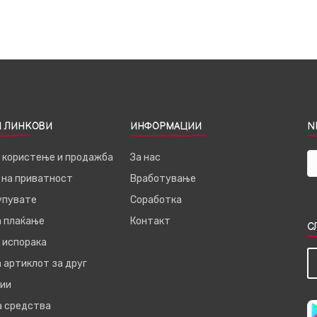
 ЛИНКОВИ
ИНФОРМАЦИИ
N
а користење и продажба
За нас
 на приватност
Вработување
купувате
Соработка
а плаќање
Контакт
С
 испорака
 артиклот за друг
ии
а средства