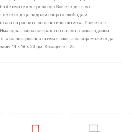
еба ќе имате контрола врз Вашето дете во
 детето да ја задржи својата слобода и
става на ранчето со пластична штипка. Ранчето е
 Има една главна преграда со патент, прилагодливи
те, а во внатрешноста има етикета на која можете да
ии: 14 х 18 х 23 цм; Капацитет: 2L