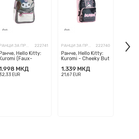
РАНЦИ ЗА ПРЕДУЧИЛИШНА ВОЗРАСТ
222741
РАНЦИ ЗА ПРЕДУЧИЛИШНА ВОЗРАСТ
222740
Ранче, Hello Kitty:
Ранче, Hello Kitty:
Плиша
Kuromi (Faux-
Kuromi - Cheeky But
Disney
Leather)
Charming
1.998
МКД
1.339
МКД
1.698
32,33
EUR
21,67
EUR
27,48
E